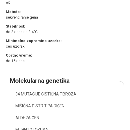
cK
Metoda:
sekvenciranje gena
Stabilnost:
do 2 dana na 2-4˚C
Minimalna zapremina uzorka:
ceo uzorak
Obrtno vreme:
do 15 dana
molekularna genetika
34 MUTACIJE CISTIČNA FIBROZA
MIŠIĆNA DISTR TIPA DIŠEN
ALDH7A GEN
MTHFR 2 LOKUSA