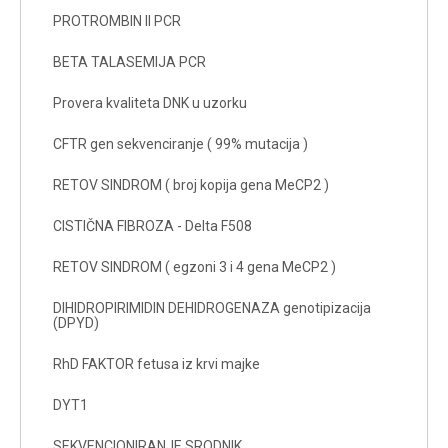
PROTROMBIN II PCR
BETA TALASEMIJA PCR
Provera kvaliteta DNK u uzorku
CFTR gen sekvenciranje ( 99% mutacija )
RETOV SINDROM ( broj kopija gena MeCP2 )
CISTIČNA FIBROZA - Delta F508
RETOV SINDROM ( egzoni 3 i 4 gena MeCP2 )
DIHIDROPIRIMIDIN DEHIDROGENAZA genotipizacija
(DPYD)
RhD FAKTOR fetusa iz krvi majke
DYT1
SEKVENCIONIRANJE SRODNIK