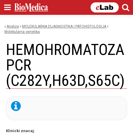
Skip to
main
content
Analize
MOLEKULARNA DIJAGNOSTIKA I PATOHISTOLOGIJA
You are here
molekularna genetika
HEMOHROMATOZA
PCR
(C282Y,H63D,S65C)
Klinicki znacaj: