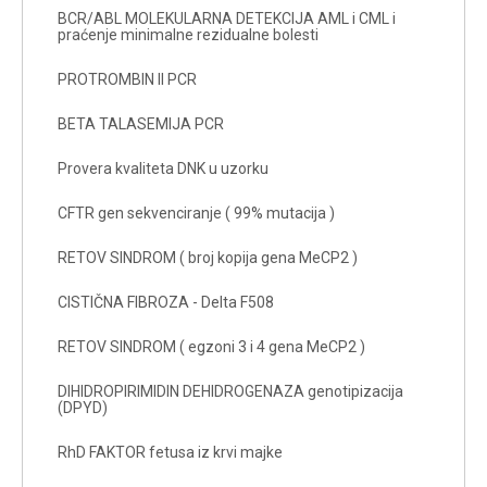
BCR/ABL MOLEKULARNA DETEKCIJA AML i CML i
praćenje minimalne rezidualne bolesti
PROTROMBIN II PCR
BETA TALASEMIJA PCR
Provera kvaliteta DNK u uzorku
CFTR gen sekvenciranje ( 99% mutacija )
RETOV SINDROM ( broj kopija gena MeCP2 )
CISTIČNA FIBROZA - Delta F508
RETOV SINDROM ( egzoni 3 i 4 gena MeCP2 )
DIHIDROPIRIMIDIN DEHIDROGENAZA genotipizacija
(DPYD)
RhD FAKTOR fetusa iz krvi majke