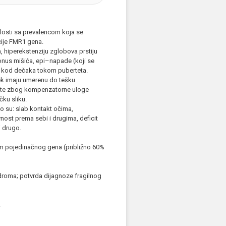
alosti sa prevalencom koja se
cije FMR1 gena.
, hiperekstenziju zglobova prstiju
onus mišića, epi–napade (koji se
ju kod dečaka tokom puberteta.
k imaju umerenu do tešku
, te zbog kompenzatorne uloge
ku sliku.
 su: slab kontakt očima,
nost prema sebi i drugima, deficit
i drugo.
om pojedinačnog gena (približno 60%
droma; potvrda dijagnoze fragilnog
.