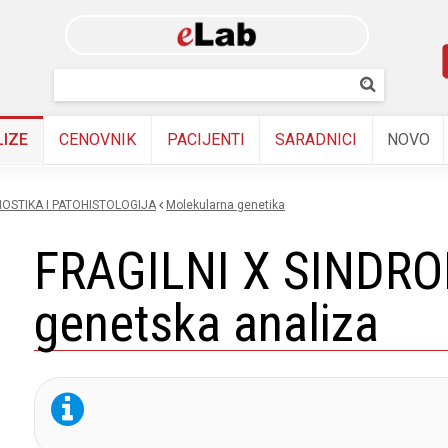
Skip to
main
content
Pretraživanj
Pretrazi
LIZE
CENOVNIK
PACIJENTI
SARADNICI
NOVO
OSTIKA I PATOHISTOLOGIJA
molekularna genetika
FRAGILNI X SINDR
genetska analiza