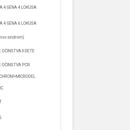
A 4 GENA 4 LOKUSA
A 4 GENA 6 LOKUSA
erov sindrom)
 OČINSTVA II DETE
 OČINSTVA PCR
L CHROM+MICRODEL
IC
T
S