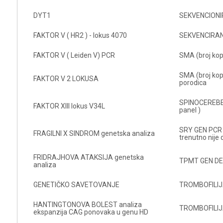
DYT1
SEKVENCIONI
FAKTOR V ( HR2 ) - lokus 4070
SEKVENCIRAN
FAKTOR V ( Leiden V) PCR
SMA (broj kop
SMA (broj kop
FAKTOR V 2 LOKUSA
porodica
SPINOCEREBE
FAKTOR XIII lokus V34L
panel )
SRY GEN PCR 
FRAGILNI X SINDROM genetska analiza
trenutno nije
FRIDRAJHOVA ATAKSIJA genetska
TPMT GEN DE
analiza
GENETIČKO SAVETOVANJE
TROMBOFILIJ
HANTINGTONOVA BOLEST analiza
TROMBOFILIJ
ekspanzija CAG ponovaka u genu HD