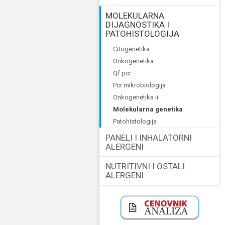
MOLEKULARNA
DIJAGNOSTIKA I
PATOHISTOLOGIJA
citogenetika
onkogenetika
qf pcr
pcr mikrobiologija
onkogenetika ii
molekularna genetika
patohistologija
PANELI I INHALATORNI
ALERGENI
NUTRITIVNI I OSTALI
ALERGENI