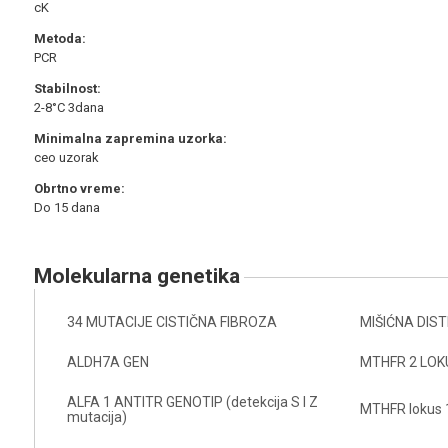
cK
Metoda:
PCR
Stabilnost:
2-8°C 3dana
Minimalna zapremina uzorka:
ceo uzorak
Obrtno vreme:
Do 15 dana
molekularna genetika
34 MUTACIJE CISTIČNA FIBROZA
MIŠIĆNA DIST
ALDH7A GEN
MTHFR 2 LO
ALFA 1 ANTITR GENOTIP (detekcija S I Z
MTHFR lokus 
mutacija)