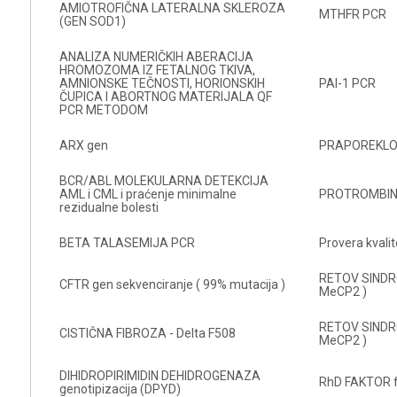
AMIOTROFIČNA LATERALNA SKLEROZA
MTHFR PCR
(GEN SOD1)
ANALIZA NUMERIČKIH ABERACIJA
HROMOZOMA IZ FETALNOG TKIVA,
AMNIONSKE TEČNOSTI, HORIONSKIH
PAI-1 PCR
ČUPICA I ABORTNOG MATERIJALA QF
PCR METODOM
ARX gen
PRAPOREKL
BCR/ABL MOLEKULARNA DETEKCIJA
AML i CML i praćenje minimalne
PROTROMBIN 
rezidualne bolesti
BETA TALASEMIJA PCR
Provera kvali
RETOV SINDRO
CFTR gen sekvenciranje ( 99% mutacija )
MeCP2 )
RETOV SINDRO
CISTIČNA FIBROZA - Delta F508
MeCP2 )
DIHIDROPIRIMIDIN DEHIDROGENAZA
RhD FAKTOR fe
genotipizacija (DPYD)