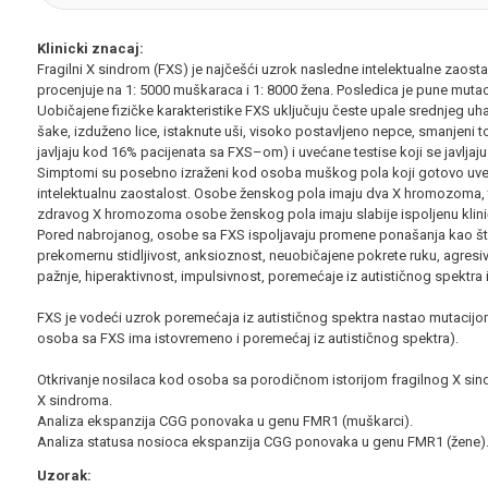
Klinicki znacaj:
Fragilni X sindrom (FXS) je najčešći uzrok nasledne intelektualne zaost
procenjuje na 1: 5000 muškaraca i 1: 8000 žena. Posledica je pune muta
Uobičajene fizičke karakteristike FXS uključuju česte upale srednjeg uha
šake, izduženo lice, istaknute uši, visoko postavljeno nepce, smanjeni t
javljaju kod 16% pacijenata sa FXS–om) i uvećane testise koji se javlja
Simptomi su posebno izraženi kod osoba muškog pola koji gotovo uve
intelektualnu zaostalost. Osobe ženskog pola imaju dva X hromozoma
zdravog X hromozoma osobe ženskog pola imaju slabije ispoljenu klinič
Pored nabrojanog, osobe sa FXS ispoljavaju promene ponašanja kao što
prekomernu stidljivost, anksioznost, neuobičajene pokrete ruku, agresiv
pažnje, hiperaktivnost, impulsivnost, poremećaje iz autističnog spektra 
FXS je vodeći uzrok poremećaja iz autističnog spektra nastao mutacij
osoba sa FXS ima istovremeno i poremećaj iz autističnog spektra).
Otkrivanje nosilaca kod osoba sa porodičnom istorijom fragilnog X sin
X sindroma.
Analiza ekspanzija CGG ponovaka u genu FMR1 (muškarci).
Analiza statusa nosioca ekspanzija CGG ponovaka u genu FMR1 (žene)
Uzorak: