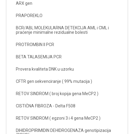
ARX gen
PRAPOREKLO
BCR/ABL MOLEKULARNA DETEKCIJA AML i CML i
praćenje minimalne rezidualne bolesti
PROTROMBIN II PCR
BETA TALASEMIJA PCR
Provera kvaliteta DNK u uzorku
CFTR gen sekvenciranje ( 99% mutacija )
RETOV SINDROM ( broj kopija gena MeCP2 )
CISTIČNA FIBROZA - Delta F508
RETOV SINDROM ( egzoni 3 i 4 gena MeCP2 )
DIHIDROPIRIMIDIN DEHIDROGENAZA genotipizacija