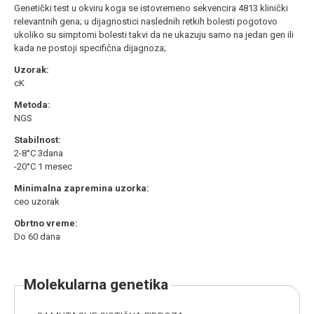
Genetički test u okviru koga se istovremeno sekvencira 4813 klinički
relevantnih gena; u dijagnostici naslednih retkih bolesti pogotovo
ukoliko su simptomi bolesti takvi da ne ukazuju samo na jedan gen ili
kada ne postoji specifična dijagnoza;
Uzorak:
cK
Metoda:
NGS
Stabilnost:
2-8°C 3dana
-20°C 1 mesec
Minimalna zapremina uzorka:
ceo uzorak
Obrtno vreme:
Do 60 dana
molekularna genetika