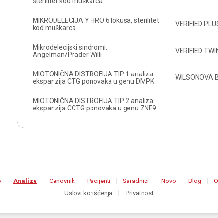
sterilitet kod muškarca
MIKRODELECIJA Y HRO 6 lokusa, sterilitet
VERIFIED PLU
kod muškarca
Mikrodelecijski sindromi:
VERIFIED TWI
Angelman/Prader Willi
MIOTONIČNA DISTROFIJA TIP 1 analiza
WILSONOVA 
ekspanzija CTG ponovaka u genu DMPK
MIOTONIČNA DISTROFIJA TIP 2 analiza
ekspanzija CCTG ponovaka u genu ZNF9
e
Analize
Cenovnik
Pacijenti
Saradnici
Novo
Blog
O
Uslovi korišćenja
Privatnost