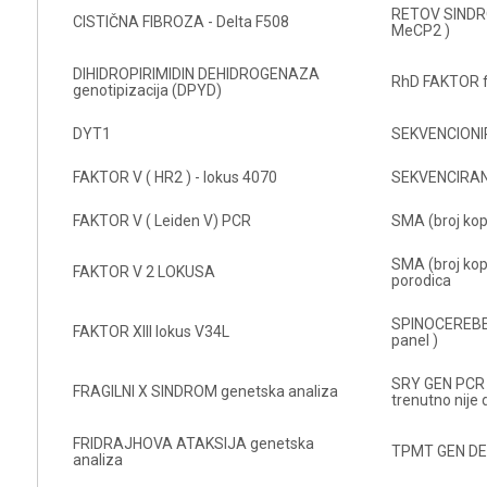
RETOV SINDRO
CISTIČNA FIBROZA - Delta F508
MeCP2 )
DIHIDROPIRIMIDIN DEHIDROGENAZA
RhD FAKTOR fe
genotipizacija (DPYD)
DYT1
SEKVENCIONI
FAKTOR V ( HR2 ) - lokus 4070
SEKVENCIRAN
FAKTOR V ( Leiden V) PCR
SMA (broj kop
SMA (broj kop
FAKTOR V 2 LOKUSA
porodica
SPINOCEREBE
FAKTOR XIII lokus V34L
panel )
SRY GEN PCR 
FRAGILNI X SINDROM genetska analiza
trenutno nije
FRIDRAJHOVA ATAKSIJA genetska
TPMT GEN DE
analiza