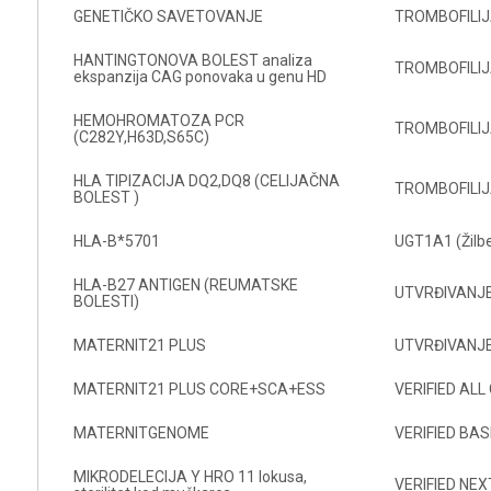
GENETIČKO SAVETOVANJE
TROMBOFILIJ
HANTINGTONOVA BOLEST analiza
TROMBOFILIJ
ekspanzija CAG ponovaka u genu HD
HEMOHROMATOZA PCR
TROMBOFILIJ
(C282Y,H63D,S65C)
HLA TIPIZACIJA DQ2,DQ8 (CELIJAČNA
TROMBOFILIJ
BOLEST )
HLA-B*5701
UGT1A1 (Žilb
HLA-B27 ANTIGEN (REUMATSKE
UTVRĐIVANJE
BOLESTI)
MATERNIT21 PLUS
UTVRĐIVANJE
MATERNIT21 PLUS CORE+SCA+ESS
VERIFIED AL
MATERNITGENOME
VERIFIED BAS
MIKRODELECIJA Y HRO 11 lokusa,
VERIFIED NEX