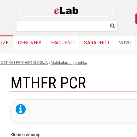
Skip to
main
content
Pretraživanj
Pretrazi
LIZE
CENOVNIK
PACIJENTI
SARADNICI
NOVO
OSTIKA I PATOHISTOLOGIJA
molekularna genetika
MTHFR PCR
Klinicki znacaj: