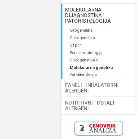
MOLEKULARNA
DIJAGNOSTIKA I
PATOHISTOLOGIJA
citogenetika
onkogenetika
qf pcr
pcr mikrobiologija
onkogenetika ii
molekularna genetika
patohistologija
PANELI I INHALATORNI
ALERGENI
NUTRITIVNI I OSTALI
ALERGENI