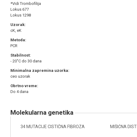
*Vidi Trombofilija
Lokus 677
Lokus 1298
Uzorak:
cK, eK
Metoda:
PCR
Stabilnost:
- 20˚C do 30 dana
Minimalna zapremina uzorka:
ceo uzorak
Obrtno vreme:
Do 4 dana
molekularna genetika
34 MUTACIJE CISTIČNA FIBROZA
MIŠIĆNA DIST