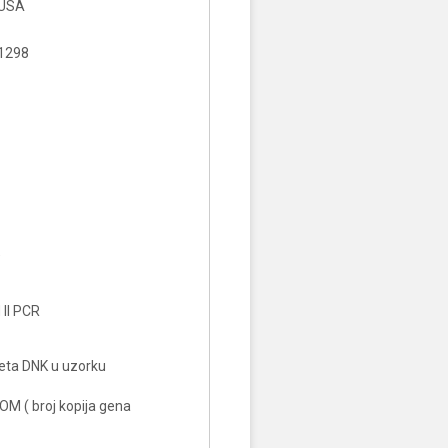
KUSA
1298
O
II PCR
teta DNK u uzorku
M ( broj kopija gena