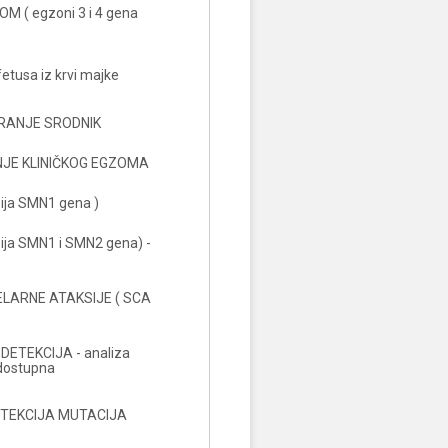
M ( egzoni 3 i 4 gena
tusa iz krvi majke
RANJE SRODNIK
JE KLINIČKOG EGZOMA
ija SMN1 gena )
ija SMN1 i SMN2 gena) -
LARNE ATAKSIJE ( SCA
DETEKCIJA - analiza
 dostupna
TEKCIJA MUTACIJA