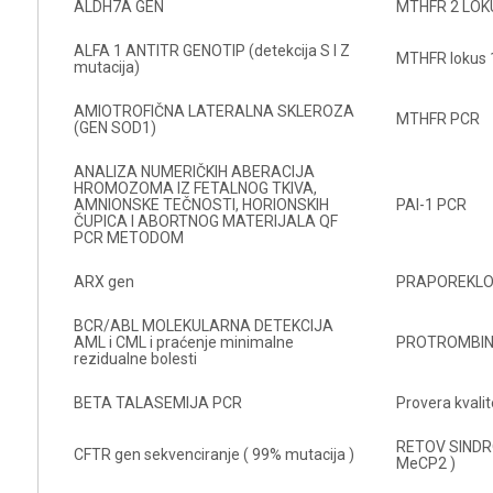
ALDH7A GEN
MTHFR 2 LO
ALFA 1 ANTITR GENOTIP (detekcija S I Z
MTHFR lokus 
mutacija)
AMIOTROFIČNA LATERALNA SKLEROZA
MTHFR PCR
(GEN SOD1)
ANALIZA NUMERIČKIH ABERACIJA
HROMOZOMA IZ FETALNOG TKIVA,
AMNIONSKE TEČNOSTI, HORIONSKIH
PAI-1 PCR
ČUPICA I ABORTNOG MATERIJALA QF
PCR METODOM
ARX gen
PRAPOREKL
BCR/ABL MOLEKULARNA DETEKCIJA
AML i CML i praćenje minimalne
PROTROMBIN 
rezidualne bolesti
BETA TALASEMIJA PCR
Provera kvali
RETOV SINDRO
CFTR gen sekvenciranje ( 99% mutacija )
MeCP2 )