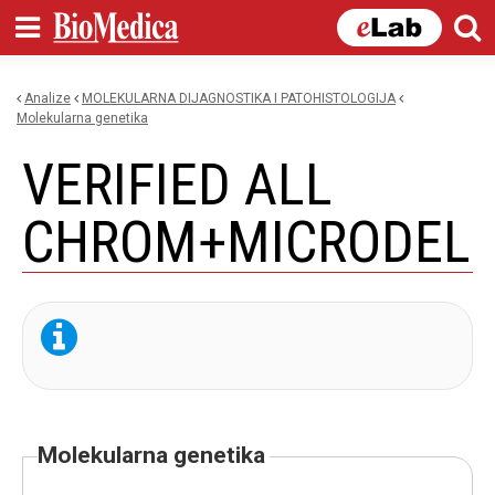
Skip to
main
content
Analize
MOLEKULARNA DIJAGNOSTIKA I PATOHISTOLOGIJA
You are here
molekularna genetika
VERIFIED ALL
CHROM+MICRODEL
molekularna genetika