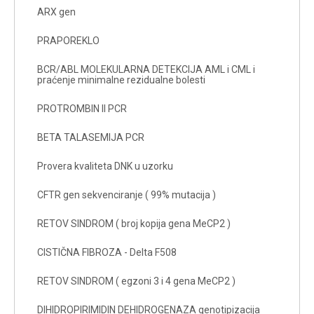
ARX gen
PRAPOREKLO
BCR/ABL MOLEKULARNA DETEKCIJA AML i CML i
praćenje minimalne rezidualne bolesti
PROTROMBIN II PCR
BETA TALASEMIJA PCR
Provera kvaliteta DNK u uzorku
CFTR gen sekvenciranje ( 99% mutacija )
RETOV SINDROM ( broj kopija gena MeCP2 )
CISTIČNA FIBROZA - Delta F508
RETOV SINDROM ( egzoni 3 i 4 gena MeCP2 )
DIHIDROPIRIMIDIN DEHIDROGENAZA genotipizacija