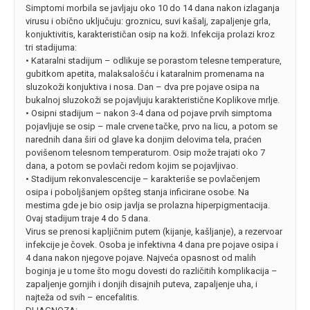
Simptomi morbila se javljaju oko 10 do 14 dana nakon izlaganja
virusu i obično uključuju: groznicu, suvi kašalj, zapaljenje grla,
konjuktivitis, karakterističan osip na koži. Infekcija prolazi kroz
tri stadijuma:
• Kataralni stadijum – odlikuje se porastom telesne temperature,
gubitkom apetita, malaksalošću i kataralnim promenama na
sluzokoži konjuktiva i nosa. Dan – dva pre pojave osipa na
bukalnoj sluzokoži se pojavljuju karakteristične Koplikove mrlje.
• Osipni stadijum – nakon 3-4 dana od pojave prvih simptoma
pojavljuje se osip – male crvene tačke, prvo na licu, a potom se
narednih dana širi od glave ka donjim delovima tela, praćen
povišenom telesnom temperaturom. Osip može trajati oko 7
dana, a potom se povlači redom kojim se pojavljivao.
• Stadijum rekonvalescencije – karakteriše se povlačenjem
osipa i poboljšanjem opšteg stanja inficirane osobe. Na
mestima gde je bio osip javlja se prolazna hiperpigmentacija.
Ovaj stadijum traje 4 do 5 dana.
Virus se prenosi kapljičnim putem (kijanje, kašljanje), a rezervoar
infekcije je čovek. Osoba je infektivna 4 dana pre pojave osipa i
4 dana nakon njegove pojave. Najveća opasnost od malih
boginja je u tome što mogu dovesti do različitih komplikacija –
zapaljenje gornjih i donjih disajnih puteva, zapaljenje uha, i
najteža od svih – encefalitis.