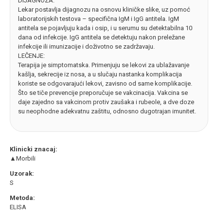
DIJAGNOZA:
Lekar postavlja dijagnozu na osnovu kliničke slike, uz pomoć
laboratorijskih testova – specifična IgM i IgG antitela. IgM
antitela se pojavljuju kada i osip, i u serumu su detektabilna 10
dana od infekcije. IgG antitela se detektuju nakon preležane
infekcije ili imunizacije i doživotno se zadržavaju.
LEČENJE:
Terapija je simptomatska. Primenjuju se lekovi za ublažavanje
kašlja, sekrecije iz nosa, a u slučaju nastanka komplikacija
koriste se odgovarajući lekovi, zavisno od same komplikacije.
Što se tiče prevencije preporučuje se vakcinacija. Vakcina se
daje zajedno sa vakcinom protiv zaušaka i rubeole, a dve doze
su neophodne adekvatnu zaštitu, odnosno dugotrajan imunitet.
Klinicki znacaj:
▲Morbili
Uzorak:
S
Metoda:
ELISA