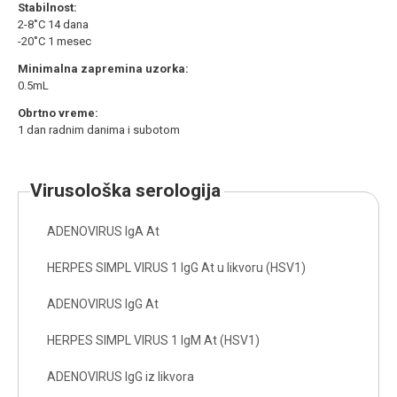
Stabilnost:
2-8˚C 14 dana
-20˚C 1 mesec
Minimalna zapremina uzorka:
0.5mL
Obrtno vreme:
1 dan radnim danima i subotom
virusološka serologija
ADENOVIRUS IgA At
HERPES SIMPL VIRUS 1 IgG At u likvoru (HSV1)
ADENOVIRUS IgG At
HERPES SIMPL VIRUS 1 IgM At (HSV1)
ADENOVIRUS IgG iz likvora