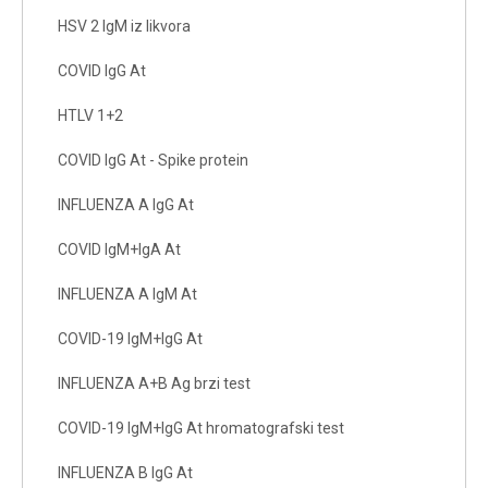
HSV 2 IgM iz likvora
COVID IgG At
HTLV 1+2
COVID IgG At - Spike protein
INFLUENZA A IgG At
COVID IgM+IgA At
INFLUENZA A IgM At
COVID-19 IgM+IgG At
INFLUENZA A+B Ag brzi test
COVID-19 IgM+IgG At hromatografski test
INFLUENZA B IgG At