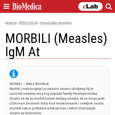
Skip to
main
content
Analize
SEROLOGIJA
virusološka serologija
You are here
MORBILI (Measles)
IgM At
MORBILI – MALE BOGINJE
Morbili ( male boginje) je zarazno virusno oboljenje čiji je
uzročnik measles virus koji pripada familiji Paramyxoviridae.
Smatra se da su morbili bolest dečijeg uzrasta, ali se mogu javiti
u bilo kom životnom dobu kod nevakcinisanih i osetljivih osoba.
Imunitet nakon preležane infekcije kao i nakon imunizacije
smatra se doživotnim.