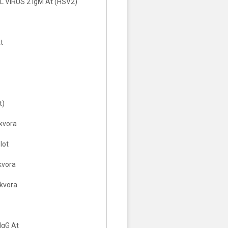
 VIRUS 2 IgM At (HSV2)
t
t)
ikvora
lot
ikvora
ikvora
IgG At