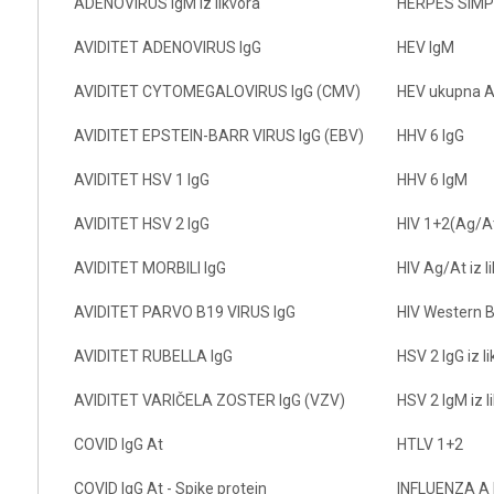
ADENOVIRUS IgM iz likvora
HERPES SIMPL
AVIDITET ADENOVIRUS IgG
HEV IgM
AVIDITET CYTOMEGALOVIRUS IgG (CMV)
HEV ukupna A
AVIDITET EPSTEIN-BARR VIRUS IgG (EBV)
HHV 6 IgG
AVIDITET HSV 1 IgG
HHV 6 IgM
AVIDITET HSV 2 IgG
HIV 1+2(Ag/A
AVIDITET MORBILI IgG
HIV Ag/At iz l
AVIDITET PARVO B19 VIRUS IgG
HIV Western B
AVIDITET RUBELLA IgG
HSV 2 IgG iz l
AVIDITET VARIČELA ZOSTER IgG (VZV)
HSV 2 IgM iz l
COVID IgG At
HTLV 1+2
COVID IgG At - Spike protein
INFLUENZA A 