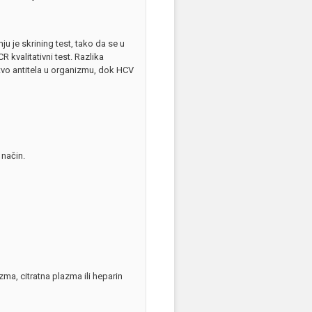
ju je skrining test, tako da se u
 kvalitativni test. Razlika
vo antitela u organizmu, dok HCV
 način.
zma, citratna plazma ili heparin