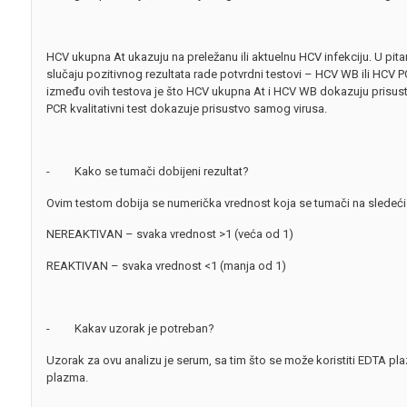
HCV ukupna At ukazuju na preležanu ili aktuelnu HCV infekciju. U pitan
slučaju pozitivnog rezultata rade potvrdni testovi – HCV WB ili HCV PCR
između ovih testova je što HCV ukupna At i HCV WB dokazuju prisust
PCR kvalitativni test dokazuje prisustvo samog virusa.
- Kako se tumači dobijeni rezultat?
Ovim testom dobija se numerička vrednost koja se tumači na sledeći
NEREAKTIVAN – svaka vrednost >1 (veća od 1)
REAKTIVAN – svaka vrednost <1 (manja od 1)
- Kakav uzorak je potreban?
Uzorak za ovu analizu je serum, sa tim što se može koristiti EDTA pla
plazma.