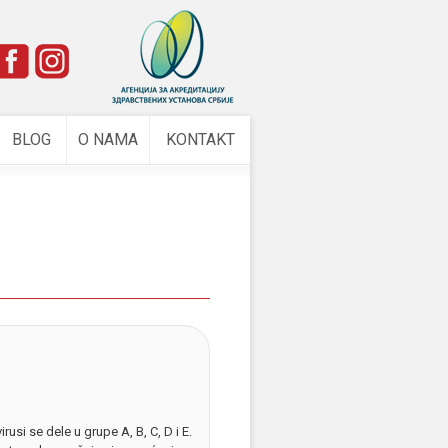
e
BLOG
O NAMA
KONTAKT
irusi se dele u grupe A, B, C, D i E.