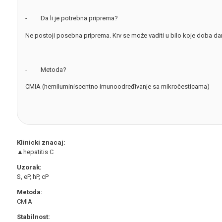
- Da li je potrebna priprema?
Ne postoji posebna priprema. Krv se može vaditi u bilo koje doba da
- Metoda?
CMIA (hemiluminiscentno imunoodređivanje sa mikročesticama)
Klinicki znacaj:
▲hepatitis C
Uzorak:
S, eP, hP, cP
Metoda:
CMIA
Stabilnost: