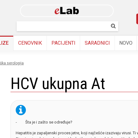
Skip to
main
content
Pretraživanj
Pretrazi
LIZE
CENOVNIK
PACIJENTI
SARADNICI
NOVO
oška serologija
HCV ukupna At
- Šta je i zašto se određuje?
Hepatitis je zapaljenski proces jetre, koji najčešće izazivaju virusi. Ti v