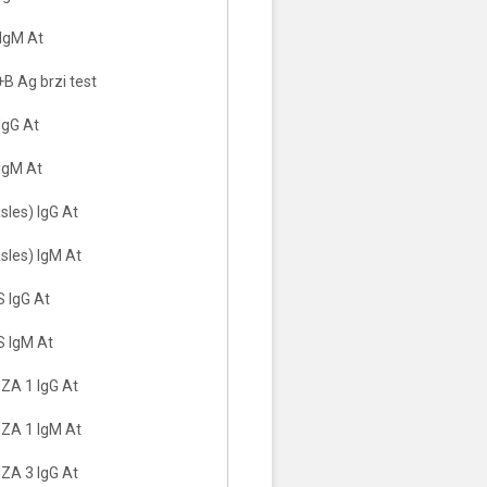
IgM At
B Ag brzi test
IgG At
IgM At
les) IgG At
sles) IgM At
 IgG At
 IgM At
A 1 IgG At
ZA 1 IgM At
A 3 IgG At