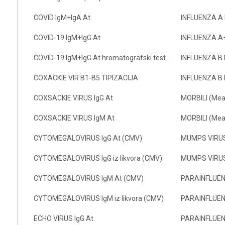
COVID IgM+IgA At
INFLUENZA A 
COVID-19 IgM+IgG At
INFLUENZA A+
COVID-19 IgM+IgG At hromatografski test
INFLUENZA B 
COXACKIE VIR B1-B5 TIPIZACIJA
INFLUENZA B 
COXSACKIE VIRUS IgG At
MORBILI (Meas
COXSACKIE VIRUS IgM At
MORBILI (Mea
CYTOMEGALOVIRUS IgG At (CMV)
MUMPS VIRUS
CYTOMEGALOVIRUS IgG iz likvora (CMV)
MUMPS VIRUS
CYTOMEGALOVIRUS IgM At (CMV)
PARAINFLUENZ
CYTOMEGALOVIRUS IgM iz likvora (CMV)
PARAINFLUEN
ECHO VIRUS IgG At
PARAINFLUENZ