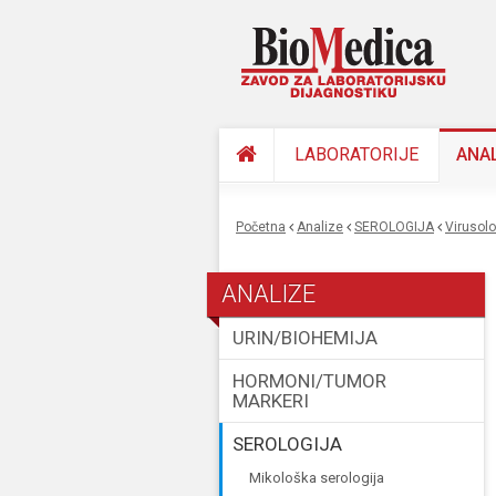
LABORATORIJE
ANA
Početna
Analize
SEROLOGIJA
virusol
You are here
ANALIZE
URIN/BIOHEMIJA
HORMONI/TUMOR
MARKERI
SEROLOGIJA
mikološka serologija