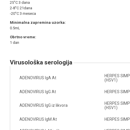
25˚C 3 dana
2-8˚C 21dana
-20˚C 3 meseca
Minimalna zapremina uzorka:
0.5mL
Obrtno vreme:
1 dan
virusološka serologija
HERPES SIMPL 
ADENOVIRUS IgA At
(HSV1)
ADENOVIRUS IgG At
HERPES SIMPL
HERPES SIMPL 
ADENOVIRUS IgG iz likvora
(HSV1)
ADENOVIRUS IgM At
HERPES SIMPL