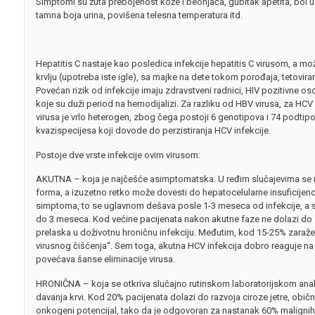
Simptomi su žuta prebojenost kože i beonjača, gubitak apetita, bol 
tamna boja urina, povišena telesna temperatura itd.
Hepatitis C nastaje kao posledica infekcije hepatitis C virusom, a m
krvlju (upotreba iste igle), sa majke na dete tokom porođaja, tetovi
Povećan rizik od infekcije imaju zdravstveni radnici, HIV pozitivne os
koje su duži period na hemodijalizi. Za razliku od HBV virusa, za H
virusa je vrlo heterogen, zbog čega postoji 6 genotipova i 74 podtip
kvazispecijesa koji dovode do perzistiranja HCV infekcije.
Postoje dve vrste infekcije ovim virusom:
AKUTNA – koja je najčešće asimptomatska. U ređim slučajevima se 
forma, a izuzetno retko može dovesti do hepatocelularne insuficijen
simptoma, to se uglavnom dešava posle 1-3 meseca od infekcije, a s
do 3 meseca. Kod većine pacijenata nakon akutne faze ne dolazi do e
prelaska u doživotnu hroničnu infekciju. Međutim, kod 15-25% zara
virusnog čišćenja“. Sem toga, akutna HCV infekcija dobro reaguje na a
povećava šanse eliminacije virusa.
HRONIČNA – koja se otkriva slučajno rutinskom laboratorijskom anal
davanja krvi. Kod 20% pacijenata dolazi do razvoja ciroze jetre, obi
onkogeni potencijal, tako da je odgovoran za nastanak 60% malignih 