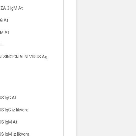
ZA 3 IgM At
G At
gM At
LL
 SINCICIJALNI VIRUS Ag
S IgG At
 IgG iz likvora
S IgM At
 IgM iz likvora