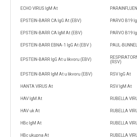
ECHO VIRUS IgM At
PARAINFLUEN
EPSTEIN-BARR CA IgG At (EBV)
PARVO B19 Ig
EPSTEIN-BARR CA IgM At (EBV)
PARVO B19 I
EPSTEIN-BARR EBNA-1 IgG At (EBV )
PAUL-BUNNE
RESPIRATORNI
EPSTEIN-BARR IgG At u likvoru (EBV)
(RSV)
EPSTEIN-BARR IgM At u likvoru (EBV)
RSV IgG At
HANTA VIRUS At
RSV IgM At
HAV IgM At
RUBELLA VIRU
HAV uk At
RUBELLA VIRUS
HBc IgM At
RUBELLA VIRU
HBc ukupna At
RUBELLA VIRUS