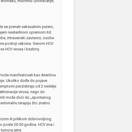
u stomaku, mučnina i povraćanje,
ože se preneti seksualnim putem,
ranjem nesterilnom opremom itd.
obe, intravenski zavisnici, osobe
CV ne postoji vakcina. Genom HCV
ova HCV virusa i bezbroj
može manifestovati kao ikterična
cije. Ukoliko dođe do pojave
imptomi perzistiraju od 2 nedelje
liminacije virusa, nego do
ženih može doći do „spontanog
ntiviralnu terapiju što znatno
izom ili prilikom dobrovoljnog
čno posle 20-30 godina. HCV ima i
tumora jetre.