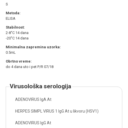
S
Metoda:
ELISA
Stabilnost:
2-8˚C 14 dana
-20˚C 14 dana
Minimalna zapremina uzorka:
0.5mL
Obrtno vreme:
do 4 dana uto i pet P/R 07/18
virusološka serologija
ADENOVIRUS IgA At
HERPES SIMPL VIRUS 1 IgG At u likvoru (HSV1)
ADENOVIRUS IgG At