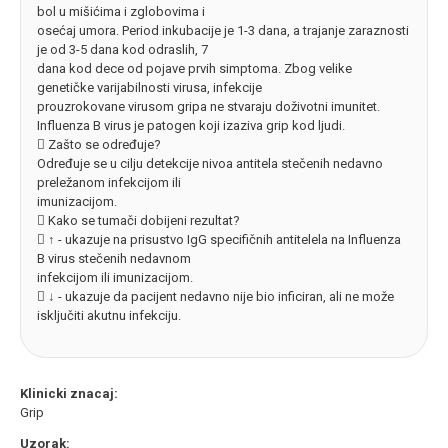
bol u mišićima i zglobovima i
osećaj umora. Period inkubacije je 1-3 dana, a trajanje zaraznosti
je od 3-5 dana kod odraslih, 7
dana kod dece od pojave prvih simptoma. Zbog velike
genetičke varijabilnosti virusa, infekcije
prouzrokovane virusom gripa ne stvaraju doživotni imunitet.
Influenza B virus je patogen koji izaziva grip kod ljudi.
 Zašto se određuje?
Određuje se u cilju detekcije nivoa antitela stečenih nedavno
preležanom infekcijom ili
imunizacijom.
 Kako se tumači dobijeni rezultat?
 ↑ - ukazuje na prisustvo IgG specifičnih antitelela na Influenza
B virus stečenih nedavnom
infekcijom ili imunizacijom.
 ↓ - ukazuje da pacijent nedavno nije bio inficiran, ali ne može
isključiti akutnu infekciju.
Klinicki znacaj:
Grip
Uzorak: