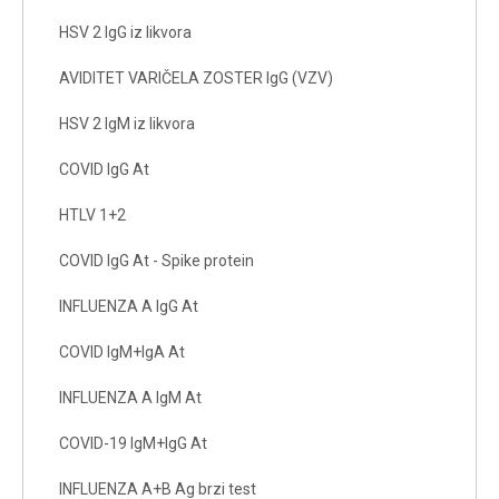
HSV 2 IgG iz likvora
AVIDITET VARIČELA ZOSTER IgG (VZV)
HSV 2 IgM iz likvora
COVID IgG At
HTLV 1+2
COVID IgG At - Spike protein
INFLUENZA A IgG At
COVID IgM+IgA At
INFLUENZA A IgM At
COVID-19 IgM+IgG At
INFLUENZA A+B Ag brzi test