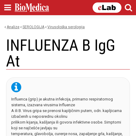
Skip to
main
content
Analize
SEROLOGIJA
virusološka serologija
You are here
INFLUENZA B IgG
At
Influenca (grip) je akutna infekcija, primarno respiratornog
sistema, izazvana virusima Influenze
A ili B. Virus gripa se prenosi kapljičnim putem, odn. kapljicama
izbačenih u neposrednu okolinu
prilikom kijanja, kašljanja ili govora infektivne osobe. Simptomi
koji se najčešće javljaju su
temperatura, glavobolja, curenje nosa, zapaljenje grla, kašljanje,