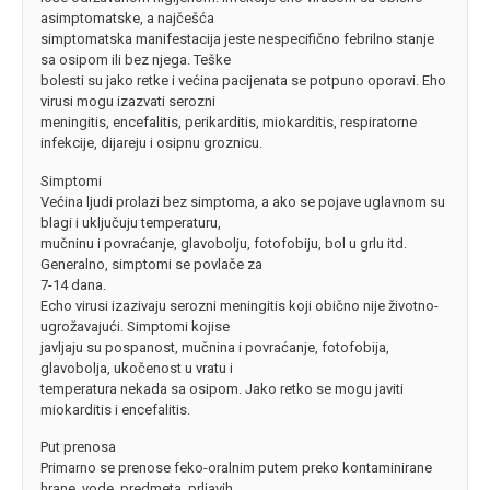
asimptomatske, a najčešća
simptomatska manifestacija jeste nespecifično febrilno stanje
sa osipom ili bez njega. Teške
bolesti su jako retke i većina pacijenata se potpuno oporavi. Eho
virusi mogu izazvati serozni
meningitis, encefalitis, perikarditis, miokarditis, respiratorne
infekcije, dijareju i osipnu groznicu.
Simptomi
Većina ljudi prolazi bez simptoma, a ako se pojave uglavnom su
blagi i uključuju temperaturu,
mučninu i povraćanje, glavobolju, fotofobiju, bol u grlu itd.
Generalno, simptomi se povlače za
7-14 dana.
Echo virusi izazivaju serozni meningitis koji obično nije životno-
ugrožavajući. Simptomi kojise
javljaju su pospanost, mučnina i povraćanje, fotofobija,
glavobolja, ukočenost u vratu i
temperatura nekada sa osipom. Jako retko se mogu javiti
miokarditis i encefalitis.
Put prenosa
Primarno se prenose feko-oralnim putem preko kontaminirane
hrane, vode, predmeta, prljavih