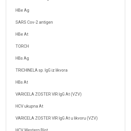
HBe Ag
SARS Cov-2 antigen
HBe At
TORCH
HBs Ag
TRICHINELA sp. IgG iz likvora
HBs At
VARICELA ZOSTER VIR IgG At (VZV)
HCV ukupna At
VARICELA ZOSTER VIR IgG At u likvoru (VZV)
HCV Western Blot