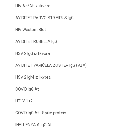
HIV Ag/At iz likvora
AVIDITET PARVO B19 VIRUS IgG
HIV Western Blot
AVIDITET RUBELLA IgG
HSV 2 IgG iz likvora
AVIDITET VARIČELA ZOSTER IgG (VZV)
HSV 2 IgM iz likvora
COVID IgG At
HTLV 1+2
COVID IgG At - Spike protein
INFLUENZA A IgG At