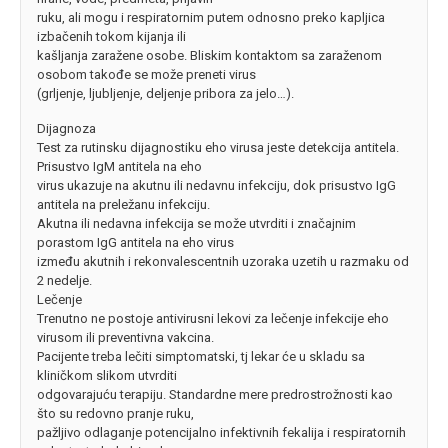
ruku, ali mogu i respiratornim putem odnosno preko kapljica
izbačenih tokom kijanja ili
kašljanja zaražene osobe. Bliskim kontaktom sa zaraženom
osobom takođe se može preneti virus
(grljenje, ljubljenje, deljenje pribora za jelo…).
Dijagnoza
Test za rutinsku dijagnostiku eho virusa jeste detekcija antitela.
Prisustvo IgM antitela na eho
virus ukazuje na akutnu ili nedavnu infekciju, dok prisustvo IgG
antitela na preležanu infekciju.
Akutna ili nedavna infekcija se može utvrditi i značajnim
porastom IgG antitela na eho virus
između akutnih i rekonvalescentnih uzoraka uzetih u razmaku od
2 nedelje.
Lečenje
Trenutno ne postoje antivirusni lekovi za lečenje infekcije eho
virusom ili preventivna vakcina.
Pacijente treba lečiti simptomatski, tj lekar će u skladu sa
kliničkom slikom utvrditi
odgovarajuću terapiju. Standardne mere predrostrožnosti kao
što su redovno pranje ruku,
pažljivo odlaganje potencijalno infektivnih fekalija i respiratornih