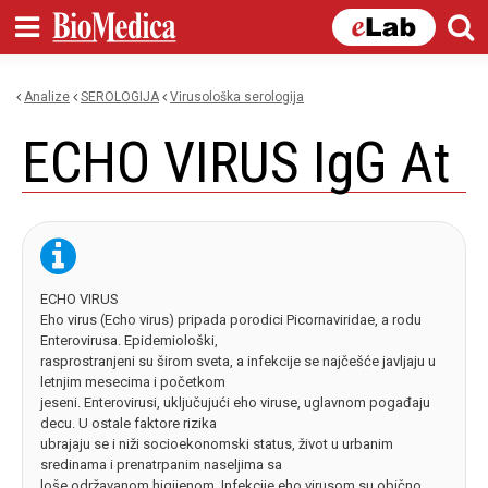
Skip to
main
content
Analize
SEROLOGIJA
virusološka serologija
You are here
ECHO VIRUS IgG At
ECHO VIRUS
Eho virus (Echo virus) pripada porodici Picornaviridae, a rodu
Enterovirusa. Epidemiološki,
rasprostranjeni su širom sveta, a infekcije se najčešće javljaju u
letnjim mesecima i početkom
jeseni. Enterovirusi, uključujući eho viruse, uglavnom pogađaju
decu. U ostale faktore rizika
ubrajaju se i niži socioekonomski status, život u urbanim
sredinama i prenatrpanim naseljima sa
loše održavanom higijenom. Infekcije eho virusom su obično