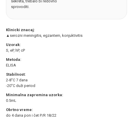
sekreta, trebalo bi redovno
sprovoditi.
Klinicki znacaj:
▲serozni meningitis, egzantem, konjuktivitis
Uzorak:
S, eP, hP, cP
Metoda:
ELISA
Stabilnost:
2-8˚C 7 dana
-20˚C duži period
Minimalna zapremina uzorka:
0.5mL
Obrtno vreme:
do 4 dana pon i čet P/R 18/22