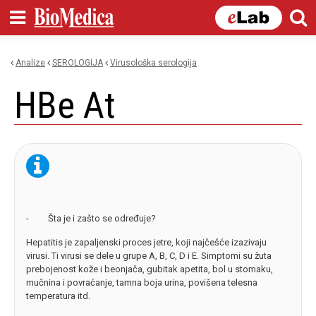
Skip to
main
content
Analize
SEROLOGIJA
virusološka serologija
You are here
HBe At
- Šta je i zašto se određuje?
Hepatitis je zapaljenski proces jetre, koji najčešće izazivaju
virusi. Ti virusi se dele u grupe A, B, C, D i E. Simptomi su žuta
prebojenost kože i beonjača, gubitak apetita, bol u stomaku,
mučnina i povraćanje, tamna boja urina, povišena telesna
temperatura itd.