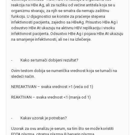
reakcija na HBe Ag, ali za razliku od većine antitela koja se u
organizmu stvaraju, za njih se smatra da nemaju zaštitnu
funkciju. U dijagnostici se koriste za praćenje stepena
infektivnosti pacijenta, zajedno sa HBeAg. Prisustvo HBe Ag i
odsustvo HBe At ukazuju na aktivnu HBV replikaciju i visoku
infektivnost pacijenta. Odsustvo HBe Ag i pojava HBe At ukazuju
na smanjenje infektivnosti, ali ne i na izlečenje.
- Kako se tumači dobijeni rezultat?
Ovim testom dobija se numerička vrednost koja se tumači na
sledeći način.
NEREAKTIVAN – svaka vrednost >1 (veća od 1)
REAKTIVAN – svaka vrednost <1 (manja od 1)
- Kakav uzorak je potreban?
Uzorak za ovu analizu je serum, sa tim što se može koristiti
EDTA plazma, citratna plazma ili heparin plazma.