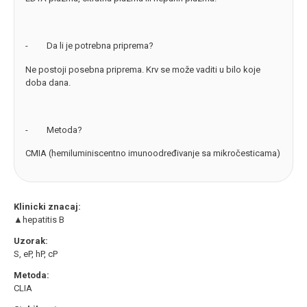
- Da li je potrebna priprema?
Ne postoji posebna priprema. Krv se može vaditi u bilo koje
doba dana.
- Metoda?
CMIA (hemiluminiscentno imunoodređivanje sa mikročesticama)
Klinicki znacaj:
▲hepatitis B
Uzorak:
S, eP, hP, cP
Metoda:
CLIA