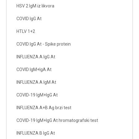
HSV 2 IgM iz likvora
COVID IgG At
HTLV 1+2
COVID IgG At - Spike protein
INFLUENZA A IgG At
COVID IgM+IgA At
INFLUENZA A IgM At
COVID-19 IgM+IgG At
INFLUENZA A+B Ag brzi test
COVID-19 IgM+IgG At hromatografski test
INFLUENZA B IgG At