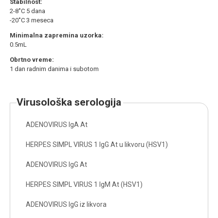
Stabilnost:
2-8˚C 5 dana
-20˚C 3 meseca
Minimalna zapremina uzorka:
0.5mL
Obrtno vreme:
1 dan radnim danima i subotom
virusološka serologija
ADENOVIRUS IgA At
HERPES SIMPL VIRUS 1 IgG At u likvoru (HSV1)
ADENOVIRUS IgG At
HERPES SIMPL VIRUS 1 IgM At (HSV1)
ADENOVIRUS IgG iz likvora