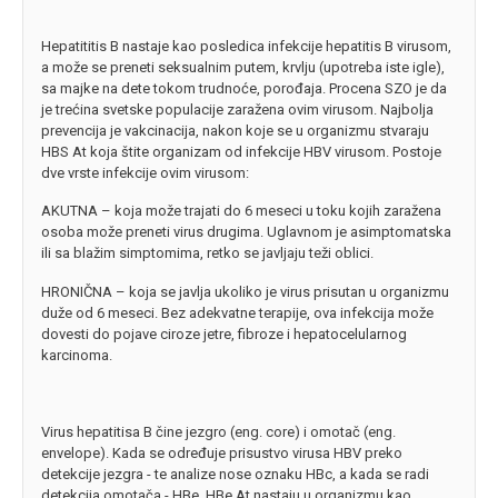
Hepatititis B nastaje kao posledica infekcije hepatitis B virusom,
a može se preneti seksualnim putem, krvlju (upotreba iste igle),
sa majke na dete tokom trudnoće, porođaja. Procena SZO je da
je trećina svetske populacije zaražena ovim virusom. Najbolja
prevencija je vakcinacija, nakon koje se u organizmu stvaraju
HBS At koja štite organizam od infekcije HBV virusom. Postoje
dve vrste infekcije ovim virusom:
AKUTNA – koja može trajati do 6 meseci u toku kojih zaražena
osoba može preneti virus drugima. Uglavnom je asimptomatska
ili sa blažim simptomima, retko se javljaju teži oblici.
HRONIČNA – koja se javlja ukoliko je virus prisutan u organizmu
duže od 6 meseci. Bez adekvatne terapije, ova infekcija može
dovesti do pojave ciroze jetre, fibroze i hepatocelularnog
karcinoma.
Virus hepatitisa B čine jezgro (eng. core) i omotač (eng.
envelope). Kada se određuje prisustvo virusa HBV preko
detekcije jezgra - te analize nose oznaku HBc, a kada se radi
detekcija omotača - HBe. HBe At nastaju u organizmu kao