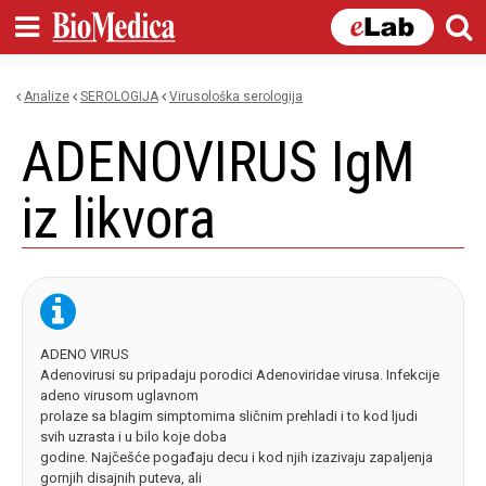
Skip to
main
content
Analize
SEROLOGIJA
virusološka serologija
You are here
ADENOVIRUS IgM
iz likvora
ADENO VIRUS
Adenovirusi su pripadaju porodici Adenoviridae virusa. Infekcije
adeno virusom uglavnom
prolaze sa blagim simptomima sličnim prehladi i to kod ljudi
svih uzrasta i u bilo koje doba
godine. Najčešće pogađaju decu i kod njih izazivaju zapaljenja
gornjih disajnih puteva, ali