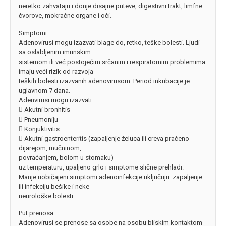
neretko zahvataju i donje disajne puteve, digestivni trakt, limfne
čvorove, mokraćne organe i oči.
Simptomi
Adenovirusi mogu izazvati blage do, retko, teške bolesti. Ljudi
sa oslabljenim imunskim
sistemom ili već postojećim srčanim i respiratornim problemima
imaju veći rizik od razvoja
teških bolesti izazvanih adenovirusom. Period inkubacije je
uglavnom 7 dana.
Adenvirusi mogu izazvati:
 Akutni bronhitis
 Pneumoniju
 Konjuktivitis
 Akutni gastroenteritis (zapaljenje želuca ili creva praćeno
dijarejom, mučninom,
povraćanjem, bolom u stomaku)
uz temperaturu, upaljeno grlo i simptome slične prehladi.
Manje uobičajeni simptomi adenoinfekcije uključuju: zapaljenje
ili infekciju bešike i neke
neurološke bolesti.
Put prenosa
Adenovirusi se prenose sa osobe na osobu bliskim kontaktom