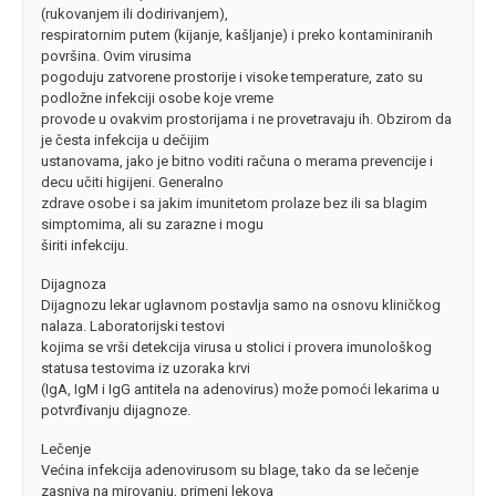
(rukovanjem ili dodirivanjem),
respiratornim putem (kijanje, kašljanje) i preko kontaminiranih
površina. Ovim virusima
pogoduju zatvorene prostorije i visoke temperature, zato su
podložne infekciji osobe koje vreme
provode u ovakvim prostorijama i ne provetravaju ih. Obzirom da
je česta infekcija u dečijim
ustanovama, jako je bitno voditi računa o merama prevencije i
decu učiti higijeni. Generalno
zdrave osobe i sa jakim imunitetom prolaze bez ili sa blagim
simptomima, ali su zarazne i mogu
širiti infekciju.
Dijagnoza
Dijagnozu lekar uglavnom postavlja samo na osnovu kliničkog
nalaza. Laboratorijski testovi
kojima se vrši detekcija virusa u stolici i provera imunološkog
statusa testovima iz uzoraka krvi
(IgA, IgM i IgG antitela na adenovirus) može pomoći lekarima u
potvrđivanju dijagnoze.
Lečenje
Većina infekcija adenovirusom su blage, tako da se lečenje
zasniva na mirovanju, primeni lekova