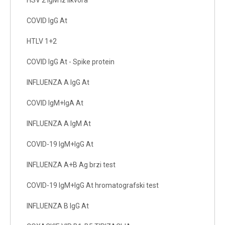
HSV 2 IgM iz likvora
COVID IgG At
HTLV 1+2
COVID IgG At - Spike protein
INFLUENZA A IgG At
COVID IgM+IgA At
INFLUENZA A IgM At
COVID-19 IgM+IgG At
INFLUENZA A+B Ag brzi test
COVID-19 IgM+IgG At hromatografski test
INFLUENZA B IgG At