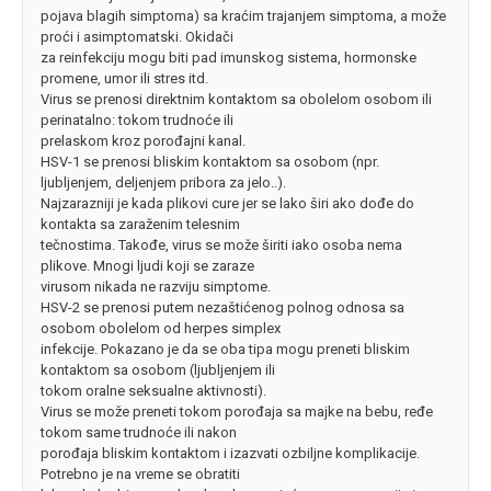
pojava blagih simptoma) sa kraćim trajanjem simptoma, a može
proći i asimptomatski. Okidači
za reinfekciju mogu biti pad imunskog sistema, hormonske
promene, umor ili stres itd.
Virus se prenosi direktnim kontaktom sa obolelom osobom ili
perinatalno: tokom trudnoće ili
prelaskom kroz porođajni kanal.
HSV-1 se prenosi bliskim kontaktom sa osobom (npr.
ljubljenjem, deljenjem pribora za jelo..).
Najzarazniji je kada plikovi cure jer se lako širi ako dođe do
kontakta sa zaraženim telesnim
tečnostima. Takođe, virus se može širiti iako osoba nema
plikove. Mnogi ljudi koji se zaraze
virusom nikada ne razviju simptome.
HSV-2 se prenosi putem nezaštićenog polnog odnosa sa
osobom obolelom od herpes simplex
infekcije. Pokazano je da se oba tipa mogu preneti bliskim
kontaktom sa osobom (ljubljenjem ili
tokom oralne seksualne aktivnosti).
Virus se može preneti tokom porođaja sa majke na bebu, ređe
tokom same trudnoće ili nakon
porođaja bliskim kontaktom i izazvati ozbiljne komplikacije.
Potrebno je na vreme se obratiti