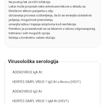
Ne postoji lek ze HSV infekcije.
Lekar može propisati neke antivirusne lekove u skladu sa
kliničkom slikom pacijenta u cilju
ubrzavanja procesa ozdravljenja, da bi se smanjila učestalost
javljanja, mogućnost prenošenja,
umanjila težina i trajanje simptoma kod reinfekcije.
Potrebno je posavetovati se sa lekarom u izboru odgovarajućeg
tretmana i svih mogućih opcija
lečenja u konkretno vašem slučaju.
virusološka serologija
ADENOVIRUS IgA At
HERPES SIMPL VIRUS 1 IgG At u likvoru (HSV1)
ADENOVIRUS IgG At
HERPES SIMPL VIRUS 1 IgM At (HSV1)