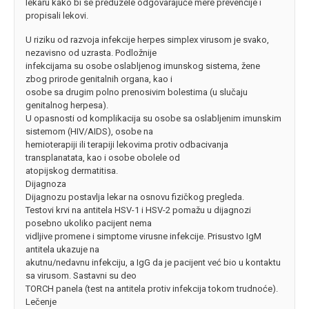
lekaru kako bi se preduzele odgovarajuće mere prevencije i
propisali lekovi.
U riziku od razvoja infekcije herpes simplex virusom je svako,
nezavisno od uzrasta. Podložnije
infekcijama su osobe oslabljenog imunskog sistema, žene
zbog prirode genitalnih organa, kao i
osobe sa drugim polno prenosivim bolestima (u slučaju
genitalnog herpesa).
U opasnosti od komplikacija su osobe sa oslabljenim imunskim
sistemom (HIV/AIDS), osobe na
hemioterapiji ili terapiji lekovima protiv odbacivanja
transplanatata, kao i osobe obolele od
atopijskog dermatitisa.
Dijagnoza
Dijagnozu postavlja lekar na osnovu fizičkog pregleda.
Testovi krvi na antitela HSV-1 i HSV-2 pomažu u dijagnozi
posebno ukoliko pacijent nema
vidljive promene i simptome virusne infekcije. Prisustvo IgM
antitela ukazuje na
akutnu/nedavnu infekciju, a IgG da je pacijent već bio u kontaktu
sa virusom. Sastavni su deo
TORCH panela (test na antitela protiv infekcija tokom trudnoće).
Lečenje