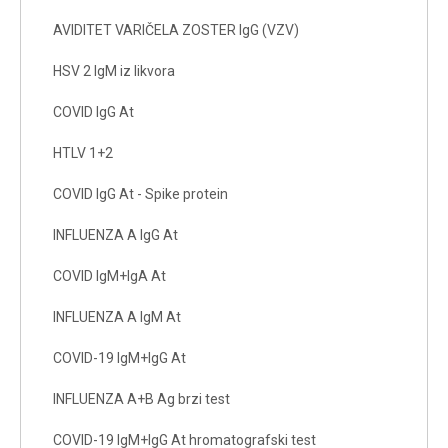
AVIDITET VARIČELA ZOSTER IgG (VZV)
HSV 2 IgM iz likvora
COVID IgG At
HTLV 1+2
COVID IgG At - Spike protein
INFLUENZA A IgG At
COVID IgM+IgA At
INFLUENZA A IgM At
COVID-19 IgM+IgG At
INFLUENZA A+B Ag brzi test
COVID-19 IgM+IgG At hromatografski test