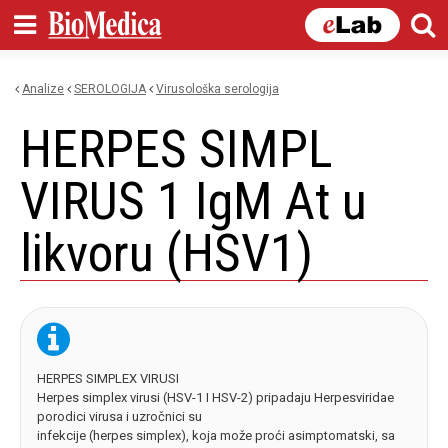
Skip to
main
content
Analize
SEROLOGIJA
virusološka serologija
You are here
HERPES SIMPL
VIRUS 1 IgM At u
likvoru (HSV1)
HERPES SIMPLEX VIRUSI
Herpes simplex virusi (HSV-1 I HSV-2) pripadaju Herpesviridae
porodici virusa i uzročnici su
infekcije (herpes simplex), koja može proći asimptomatski, sa