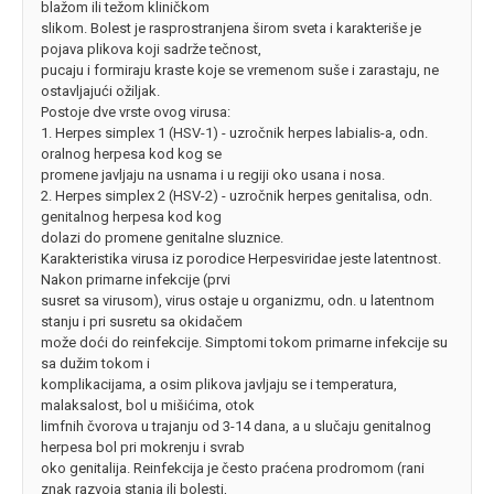
blažom ili težom kliničkom
slikom. Bolest je rasprostranjena širom sveta i karakteriše je
pojava plikova koji sadrže tečnost,
pucaju i formiraju kraste koje se vremenom suše i zarastaju, ne
ostavljajući ožiljak.
Postoje dve vrste ovog virusa:
1. Herpes simplex 1 (HSV-1) - uzročnik herpes labialis-a, odn.
oralnog herpesa kod kog se
promene javljaju na usnama i u regiji oko usana i nosa.
2. Herpes simplex 2 (HSV-2) - uzročnik herpes genitalisa, odn.
genitalnog herpesa kod kog
dolazi do promene genitalne sluznice.
Karakteristika virusa iz porodice Herpesviridae jeste latentnost.
Nakon primarne infekcije (prvi
susret sa virusom), virus ostaje u organizmu, odn. u latentnom
stanju i pri susretu sa okidačem
može doći do reinfekcije. Simptomi tokom primarne infekcije su
sa dužim tokom i
komplikacijama, a osim plikova javljaju se i temperatura,
malaksalost, bol u mišićima, otok
limfnih čvorova u trajanju od 3-14 dana, a u slučaju genitalnog
herpesa bol pri mokrenju i svrab
oko genitalija. Reinfekcija je često praćena prodromom (rani
znak razvoja stanja ili bolesti,