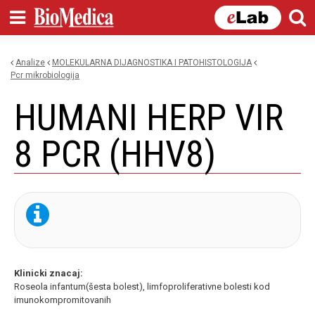
Skip to
main
content
Analize
MOLEKULARNA DIJAGNOSTIKA I PATOHISTOLOGIJA
You are here
pcr mikrobiologija
HUMANI HERP VIR
8 PCR (HHV8)
Klinicki znacaj:
Roseola infantum(šesta bolest), limfoproliferativne bolesti kod
imunokompromitovanih