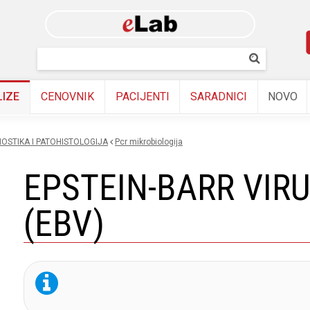
Skip to
main
content
Pretraživanj
Pretrazi
LIZE
CENOVNIK
PACIJENTI
SARADNICI
NOVO
OSTIKA I PATOHISTOLOGIJA
pcr mikrobiologija
EPSTEIN-BARR VIR
(EBV)