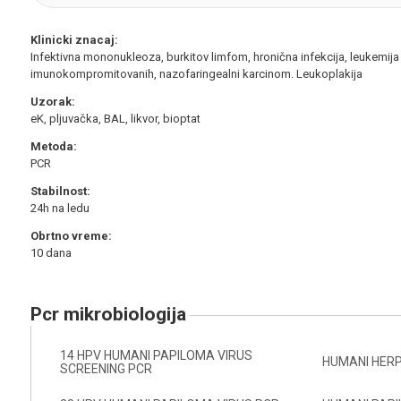
Klinicki znacaj:
Infektivna mononukleoza, burkitov limfom, hronična infekcija, leukemija
imunokompromitovanih, nazofaringealni karcinom. Leukoplakija
Uzorak:
eK, pljuvačka, BAL, likvor, bioptat
Metoda:
PCR
Stabilnost:
24h na ledu
Obrtno vreme:
10 dana
pcr mikrobiologija
14 HPV HUMANI PAPILOMA VIRUS
HUMANI HERP 
SCREENING PCR