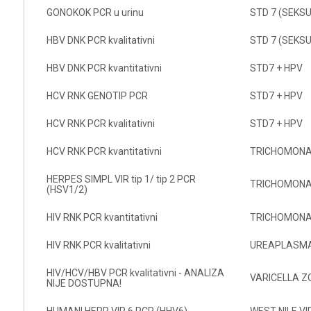
GONOKOK PCR u urinu
STD 7 (SEKS
HBV DNK PCR kvalitativni
STD 7 (SEKS
HBV DNK PCR kvantitativni
STD7 + HPV
HCV RNK GENOTIP PCR
STD7 + HPV
HCV RNK PCR kvalitativni
STD7 + HPV
HCV RNK PCR kvantitativni
TRICHOMONAS
HERPES SIMPL VIR tip 1/ tip 2 PCR
TRICHOMONAS
(HSV1/2)
HIV RNK PCR kvantitativni
TRICHOMONAS
HIV RNK PCR kvalitativni
UREAPLASMA
HIV/HCV/HBV PCR kvalitativni - ANALIZA
VARICELLA Z
NIJE DOSTUPNA!
HUMANI HERP VIR 6 PCR (HHV6)
WEST NILE V