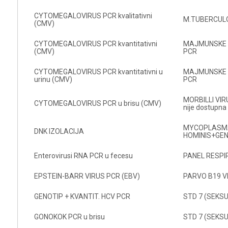
CYTOMEGALOVIRUS PCR kvalitativni
M.TUBERCULO
(CMV)
CYTOMEGALOVIRUS PCR kvantitativni
MAJMUNSKE B
(CMV)
PCR
CYTOMEGALOVIRUS PCR kvantitativni u
MAJMUNSKE B
urinu (CMV)
PCR
MORBILLI VIRU
CYTOMEGALOVIRUS PCR u brisu (CMV)
nije dostupna
MYCOPLASMA
DNK IZOLACIJA
HOMINIS+GEN
Enterovirusi RNA PCR u fecesu
PANEL RESPI
EPSTEIN-BARR VIRUS PCR (EBV)
PARVO B19 V
GENOTIP + KVANTIT. HCV PCR
STD 7 (SEKS
GONOKOK PCR u brisu
STD 7 (SEKS