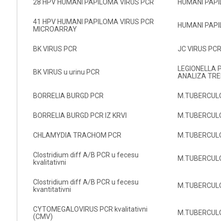
28 HPV HUMANI PAPILOMA VIRUS PCR
HUMANI PAPI
41 HPV HUMANI PAPILOMA VIRUS PCR
HUMANI PAPI
MICROARRAY
BK VIRUS PCR
JC VIRUS PC
LEGIONELLA 
BK VIRUS u urinu PCR
ANALIZA TR
BORRELIA BURGD PCR
M.TUBERCUL
BORRELIA BURGD PCR IZ KRVI
M.TUBERCULOS
CHLAMYDIA TRACHOM PCR
M.TUBERCULOS
Clostridium diff A/B PCR u fecesu
M.TUBERCULO
kvalitativni
Clostridium diff A/B PCR u fecesu
M.TUBERCULO
kvantitativni
CYTOMEGALOVIRUS PCR kvalitativni
M.TUBERCULO
(CMV)