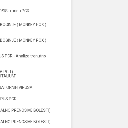
SIS u urinu PCR
OGINJE ( MONKEY POX )
OGINJE ( MONKEY POX )
S PCR - Analiza trenutno
 PCR (
ITALIUM)
RATORNIH VIRUSA
IRUS PCR
UALNO PRENOSIVE BOLESTI)
UALNO PRENOSIVE BOLESTI)