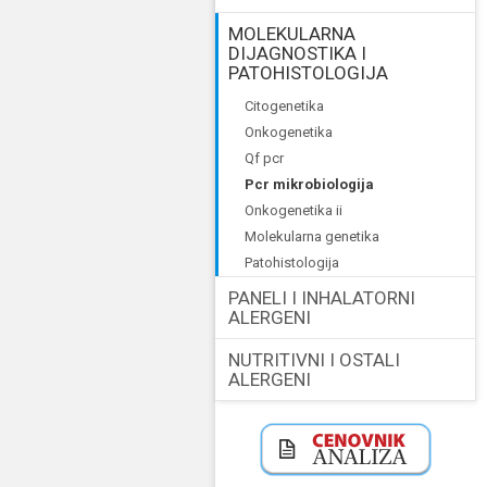
MOLEKULARNA
DIJAGNOSTIKA I
PATOHISTOLOGIJA
citogenetika
onkogenetika
qf pcr
pcr mikrobiologija
onkogenetika ii
molekularna genetika
patohistologija
PANELI I INHALATORNI
ALERGENI
NUTRITIVNI I OSTALI
ALERGENI