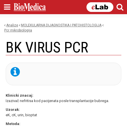
Skip to
main
content
Analize
MOLEKULARNA DIJAGNOSTIKA I PATOHISTOLOGIJA
You are here
pcr mikrobiologija
BK VIRUS PCR
Klinicki znacaj:
Izazivač nefritisa kod pacijenata posle transplantacije bubrega.
Uzorak:
eK, cK, urin, bioptat
Metoda: