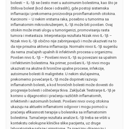
bolesti – IL-1β se često meri u autoimunim bolestima, kao što je
Stillova bolest (kod dece i odraslih), gde postoji sistemska
inflamacija i prekomerna proizvodnja proinflamatornih citokina.
Karcinomi – U nekim vrstama raka, posebno u tumorima sa
inflamatornim mikrookruženjem, IL-1β može biti povišen. Ovaj
citokin može imati ulogu u tumorigenizi, promovisanju rasta
tumora i metastaza. Interpretacija rezultata Nizak nivo IL-1β –
Nizak nivo IL-1β obično nije zabrinjavajući i može ukazivati na to
da nije prisutna aktivna inflamacija. Normalni nivoi IL-1β sugerišu
da nema značajnih upalnih ili infektivnih procesa u organizmu.
Povišen nivo IL-1β – Povišeni nivoi IL-1β su povezani sa upalnim
i infektivnim bolestima. Na primer, povišeni IL-1β nivoi mogu
ukazivati na akutne ili hronične upalne procese, infekcije,
autoimune bolesti ili malignitete. U nekim slučajevima,
prekomerno povećanje IL-1β može doprineti razvoju
inflamatornih bolesti, a kod hroničnih bolesti može dovesti do
progresije bolesti i oštećenja tkiva. Zaključak Testiranje IL-1β je
korisno u dijagnostici i praćenju različitih inflamatornih,
infektivnih i autoimunih bolesti. Povišeni nivoi ovog citokina
ukazuju na aktuelni inflamatorni odgovor i mogu pomoći u
praćenju efikasnosti terapije u bolesnika sa inflamatornim
bolestima. Tumačenje rezultata analize IL-1β treba se vršiti u
kontekstu celokupne kliničke slike pacijenta, uz druge
laboratorijske nalaze i simptome. Za preciznu dijagnozu i