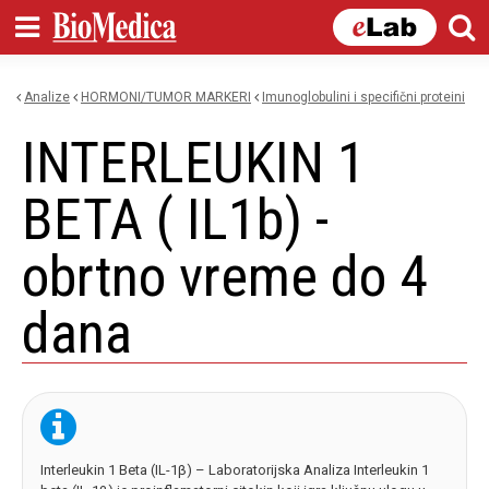
Skip to
main
content
Analize
HORMONI/TUMOR MARKERI
imunoglobulini i specifični proteini
You are here
INTERLEUKIN 1
BETA ( IL1b) -
obrtno vreme do 4
dana
Interleukin 1 Beta (IL-1β) – Laboratorijska Analiza Interleukin 1