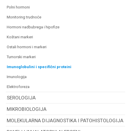
polni hormoni
monitoring trudnoće
hormoni nadbubrega i hipofize
koštani markeri
ostali hormoni i markeri
tumorski markeri
imunoglobulini i specifični proteini
imunologija
elektroforeza
SEROLOGIJA
MIKROBIOLOGIJA
MOLEKULARNA DIJAGNOSTIKA I PATOHISTOLOGIJA