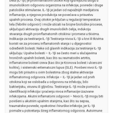
beta (IL-1β) je proinflamatorni citokin koji igra ključnu ulogu u
imunološkom odgovoru organizma na infekcije, povrede i druge
patološke stimulanse. IL-1β je jedan od najvažnijih medijatora
inflamacije, a njegova produkcija se povećava u prisustvu
upalnih procesa. Ovaj citokin je ključan u regulaciji temperature
tela (febrilni odgovor) i može uticati na brojne biološke procese,
uključujući aktivaciju drugih imunoloških ćelija, indukciju
stvaranja drugih proinflamatornih citokina i promene u tkivima.
Indikacije za testiranje IL-1β Testiranje nivoa IL-1β u krvi ili tkivima
koristi se za procenu inflamatornih stanja i u dijagnostici
određenih bolesti. Neke od glavnih indikacija za testiranje IL-1β
uključuju: Upalne bolesti – IL-1β se često meri u slučajevima
hroničnih upalnih bolesti, kao što su reumatoidni artritis,
inflamatorne bolesti creva (kao što je Kronova bolest i ulcerozni
kolitis), i sistemski eritematozni lupus (SLE). Povišeni nivoi IL-1β
mogu biti prisutni u ovim bolestima zbog stalne aktivacije
inflamatornog odgovora. Infekcije – IL-1β je jedan od prvih
citokina koji se oslobađa u odgovoru na infekciju, bilo
bakterijsku, virusnu ili gljivičnu. Testiranje IL-1β može pomoći u
identifikaciji infekcija i praćenju nivoa inflamacije izazvane
infekcijama. Akutni inflamatorni odgovori – Nivoi IL-1β mogu biti
povišeni u akutnim upalnim stanjima, kao što su sepsa,
traumatske povrede, opekotine i hirurške infekcije, jer IL-1β
pomaže u pokretanju šireg inflamatornog odgovora. Autoimune