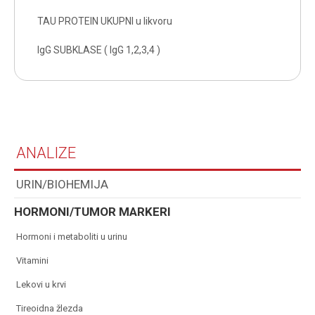
TAU PROTEIN UKUPNI u likvoru
IgG SUBKLASE ( IgG 1,2,3,4 )
ANALIZE
URIN/BIOHEMIJA
HORMONI/TUMOR MARKERI
hormoni i metaboliti u urinu
vitamini
lekovi u krvi
tireoidna žlezda