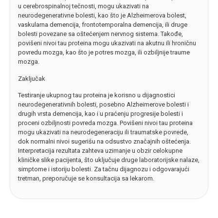
u cerebrospinalnoj tečnosti, mogu ukazivati na
neurodegenerativne bolesti, kao što je Alzheimerova bolest,
vaskularna demencija, frontotemporalna demencija, ili druge
bolesti povezane sa oštećenjem nervnog sistema. Takođe,
povišeni nivoi tau proteina mogu ukazivati na akutnu ili hroničnu
povredu mozga, kao što je potres mozga, ili ozbiljnije traume
mozga.
Zaključak
Testiranje ukupnog tau proteina je korisno u dijagnostici
neurodegenerativnih bolesti, posebno Alzheimerove bolesti i
drugih vrsta demencija, kao i u praćenju progresije bolesti i
proceni ozbiljnosti povreda mozga. Povišeni nivoi tau proteina
mogu ukazivati na neurodegeneraciju ili traumatske povrede,
dok normalni nivoi sugerišu na odsustvo značajnih oštećenja.
Interpretacija rezultata zahteva uzimanje u obzir celokupne
kliničke slike pacijenta, što uključuje druge laboratorijske nalaze,
simptome i istoriju bolesti. Za tačnu dijagnozu i odgovarajući
tretman, preporučuje se konsultacija sa lekarom.