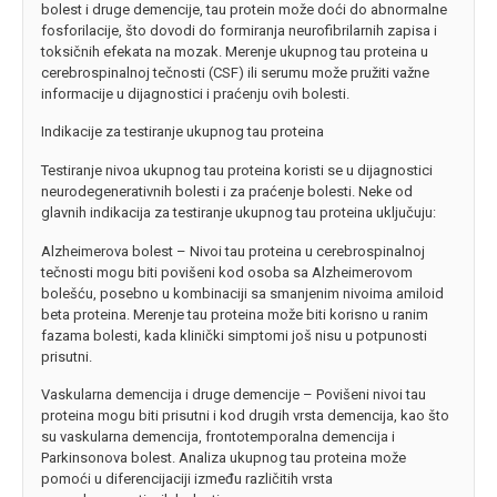
bolest i druge demencije, tau protein može doći do abnormalne
fosforilacije, što dovodi do formiranja neurofibrilarnih zapisa i
toksičnih efekata na mozak. Merenje ukupnog tau proteina u
cerebrospinalnoj tečnosti (CSF) ili serumu može pružiti važne
informacije u dijagnostici i praćenju ovih bolesti.
Indikacije za testiranje ukupnog tau proteina
Testiranje nivoa ukupnog tau proteina koristi se u dijagnostici
neurodegenerativnih bolesti i za praćenje bolesti. Neke od
glavnih indikacija za testiranje ukupnog tau proteina uključuju:
Alzheimerova bolest – Nivoi tau proteina u cerebrospinalnoj
tečnosti mogu biti povišeni kod osoba sa Alzheimerovom
bolešću, posebno u kombinaciji sa smanjenim nivoima amiloid
beta proteina. Merenje tau proteina može biti korisno u ranim
fazama bolesti, kada klinički simptomi još nisu u potpunosti
prisutni.
Vaskularna demencija i druge demencije – Povišeni nivoi tau
proteina mogu biti prisutni i kod drugih vrsta demencija, kao što
su vaskularna demencija, frontotemporalna demencija i
Parkinsonova bolest. Analiza ukupnog tau proteina može
pomoći u diferencijaciji između različitih vrsta