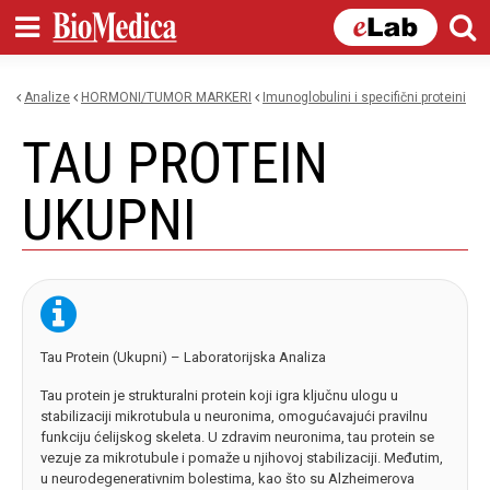
Skip to
main
content
Analize
HORMONI/TUMOR MARKERI
imunoglobulini i specifični proteini
You are here
TAU PROTEIN
UKUPNI
Tau Protein (Ukupni) – Laboratorijska Analiza
Tau protein je strukturalni protein koji igra ključnu ulogu u
stabilizaciji mikrotubula u neuronima, omogućavajući pravilnu
funkciju ćelijskog skeleta. U zdravim neuronima, tau protein se
vezuje za mikrotubule i pomaže u njihovoj stabilizaciji. Međutim,
u neurodegenerativnim bolestima, kao što su Alzheimerova