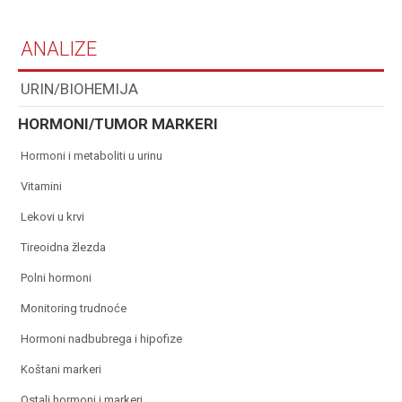
ANALIZE
URIN/BIOHEMIJA
HORMONI/TUMOR MARKERI
hormoni i metaboliti u urinu
vitamini
lekovi u krvi
tireoidna žlezda
polni hormoni
monitoring trudnoće
hormoni nadbubrega i hipofize
koštani markeri
ostali hormoni i markeri