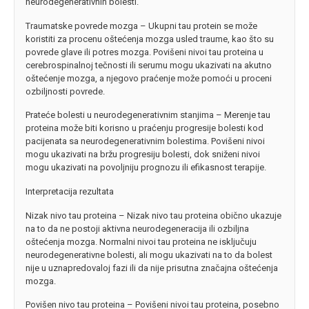
neurodegenerativnih bolesti.
Traumatske povrede mozga – Ukupni tau protein se može
koristiti za procenu oštećenja mozga usled traume, kao što su
povrede glave ili potres mozga. Povišeni nivoi tau proteina u
cerebrospinalnoj tečnosti ili serumu mogu ukazivati na akutno
oštećenje mozga, a njegovo praćenje može pomoći u proceni
ozbiljnosti povrede.
Prateće bolesti u neurodegenerativnim stanjima – Merenje tau
proteina može biti korisno u praćenju progresije bolesti kod
pacijenata sa neurodegenerativnim bolestima. Povišeni nivoi
mogu ukazivati na bržu progresiju bolesti, dok sniženi nivoi
mogu ukazivati na povoljniju prognozu ili efikasnost terapije.
Interpretacija rezultata
Nizak nivo tau proteina – Nizak nivo tau proteina obično ukazuje
na to da ne postoji aktivna neurodegeneracija ili ozbiljna
oštećenja mozga. Normalni nivoi tau proteina ne isključuju
neurodegenerativne bolesti, ali mogu ukazivati na to da bolest
nije u uznapredovaloj fazi ili da nije prisutna značajna oštećenja
mozga.
Povišen nivo tau proteina – Povišeni nivoi tau proteina, posebno