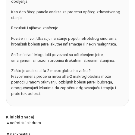
oboljenja.
Kao deo šireg panela analiza za procenu opšteg zdravstvenog
stanja.
Rezultati i njihovo značenje
Povišeni nivoi: Ukazuju na stanje poput nefrotskog sindroma,
hroničnih bolesti jetre, akutne inflamacije ili nekih maligniteta.
Sniženi nivoi: Mogu biti povezani sa oštećenjem jetre,
smanjenom sintezom proteina ili akutnim stresnim stanjima.
Zašto je analiza alfa-2 makroglobulina važna?
Pravovremena procena nivoa alfa-2 makroglobulina može
pomoći u ranom otkrivanju ozbiljnih bolesti jetre i bubrega,
omogućavajući lekarima da započnu odgovarajuću terapiju i
prate tok bolesti.
Klinicki znacaj:
▲nefrotski sindrom
▼pankreatitis