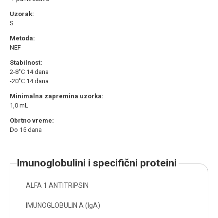
Uzorak:
S
Metoda:
NEF
Stabilnost:
2-8˚C 14 dana
-20˚C 14 dana
Minimalna zapremina uzorka:
1,0 mL
Obrtno vreme:
Do 15 dana
imunoglobulini i specifični proteini
ALFA 1 ANTITRIPSIN
IMUNOGLOBULIN A (IgA)