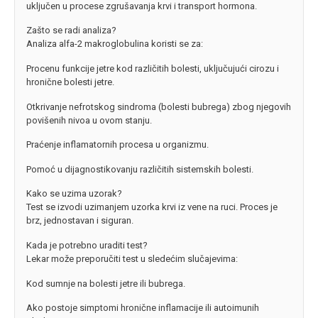
uključen u procese zgrušavanja krvi i transport hormona.
Zašto se radi analiza?
Analiza alfa-2 makroglobulina koristi se za:
Procenu funkcije jetre kod različitih bolesti, uključujući cirozu i
hronične bolesti jetre.
Otkrivanje nefrotskog sindroma (bolesti bubrega) zbog njegovih
povišenih nivoa u ovom stanju.
Praćenje inflamatornih procesa u organizmu.
Pomoć u dijagnostikovanju različitih sistemskih bolesti.
Kako se uzima uzorak?
Test se izvodi uzimanjem uzorka krvi iz vene na ruci. Proces je
brz, jednostavan i siguran.
Kada je potrebno uraditi test?
Lekar može preporučiti test u sledećim slučajevima:
Kod sumnje na bolesti jetre ili bubrega.
Ako postoje simptomi hronične inflamacije ili autoimunih