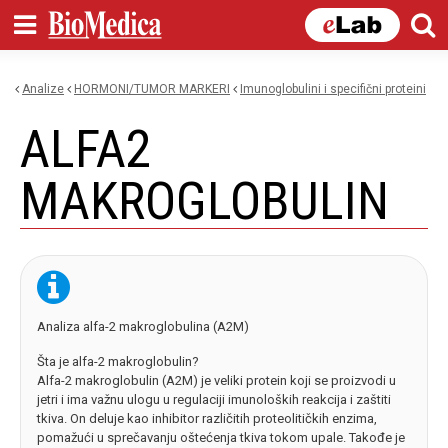
Skip to
main
content
Analize
HORMONI/TUMOR MARKERI
imunoglobulini i specifični proteini
You are here
ALFA2
MAKROGLOBULIN
Analiza alfa-2 makroglobulina (A2M)
Šta je alfa-2 makroglobulin?
Alfa-2 makroglobulin (A2M) je veliki protein koji se proizvodi u
jetri i ima važnu ulogu u regulaciji imunoloških reakcija i zaštiti
tkiva. On deluje kao inhibitor različitih proteolitičkih enzima,
pomažući u sprečavanju oštećenja tkiva tokom upale. Takođe je