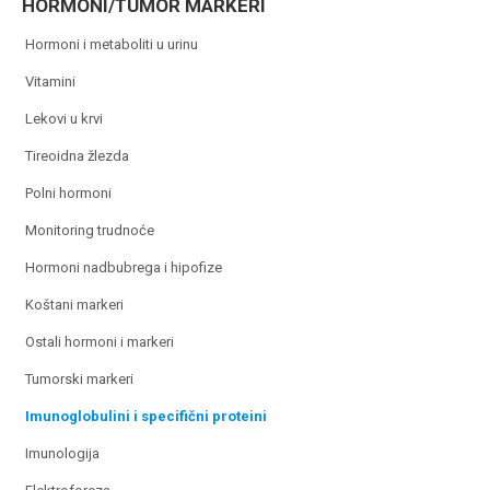
HORMONI/TUMOR MARKERI
hormoni i metaboliti u urinu
vitamini
lekovi u krvi
tireoidna žlezda
polni hormoni
monitoring trudnoće
hormoni nadbubrega i hipofize
koštani markeri
ostali hormoni i markeri
tumorski markeri
imunoglobulini i specifični proteini
imunologija