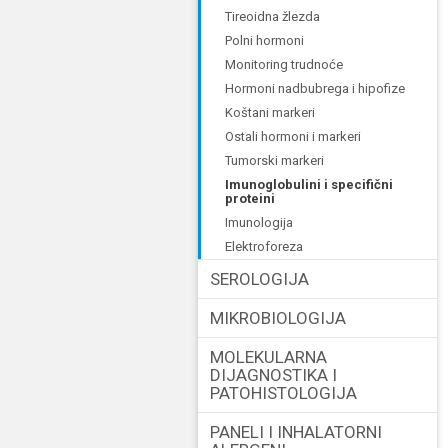
tireoidna žlezda
polni hormoni
monitoring trudnoće
hormoni nadbubrega i hipofize
koštani markeri
ostali hormoni i markeri
tumorski markeri
imunoglobulini i specifični
proteini
imunologija
elektroforeza
SEROLOGIJA
MIKROBIOLOGIJA
MOLEKULARNA
DIJAGNOSTIKA I
PATOHISTOLOGIJA
PANELI I INHALATORNI