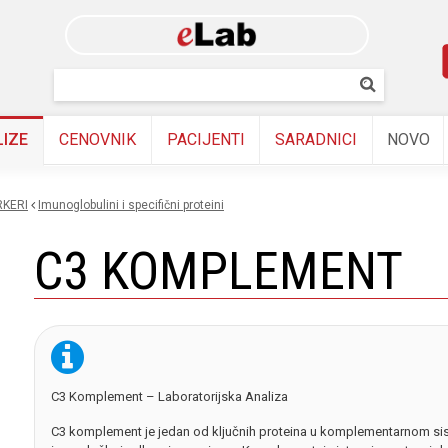
Skip to
main
content
Pretraživanj
Pretrazi
LIZE
CENOVNIK
PACIJENTI
SARADNICI
NOVO
KERI
imunoglobulini i specifični proteini
C3 KOMPLEMENT
C3 Komplement – Laboratorijska Analiza
C3 komplement je jedan od ključnih proteina u komplementarnom sist