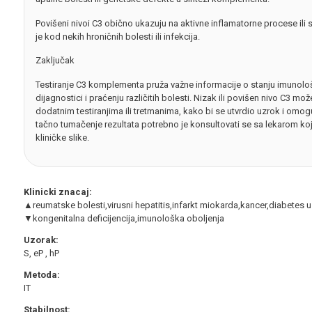
Povišeni nivoi C3 obično ukazuju na aktivne inflamatorne procese ili 
je kod nekih hroničnih bolesti ili infekcija.
Zaključak
Testiranje C3 komplementa pruža važne informacije o stanju imunol
dijagnostici i praćenju različitih bolesti. Nizak ili povišen nivo C3 mo
dodatnim testiranjima ili tretmanima, kako bi se utvrdio uzrok i omog
tačno tumačenje rezultata potrebno je konsultovati se sa lekarom koji
kliničke slike.
Klinicki znacaj:
▲reumatske bolesti,virusni hepatitis,infarkt miokarda,kancer,diabetes u 
▼kongenitalna deficijencija,imunološka oboljenja
Uzorak:
S, eP , hP
Metoda:
IT
Stabilnost: