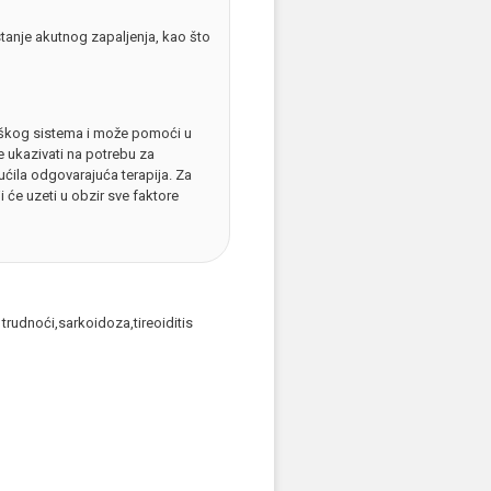
stanje akutnog zapaljenja, kao što
oškog sistema i može pomoći u
že ukazivati na potrebu za
ućila odgovarajuća terapija. Za
 će uzeti u obzir sve faktore
trudnoći,sarkoidoza,tireoiditis