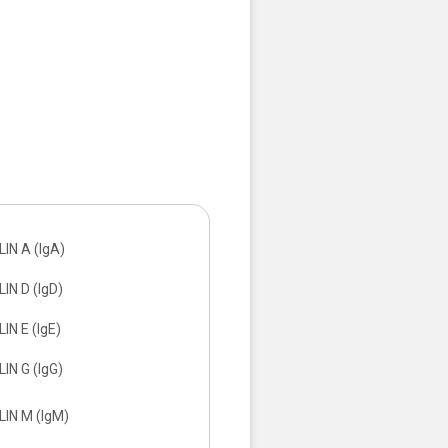
N A (IgA)
N D (IgD)
N E (IgE)
N G (IgG)
IN M (IgM)