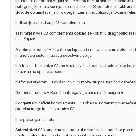
imunološkoj odbrani organizma. Komplementni sistem je sastavni deo
patogena, kao i u čišćenju oštećenih ćelija. C3 komplement aktivira r
dovode do uništavanja mikroorganizama, neutralizacije toksina i elimina
Indikacije za testiranje C3 komplementa
Testiranje nivoa C3 komplementa obično se koristi u dijagnostici razli
uključujući:
Autoimune bolesti – Kao što su lupus eritematosus, reumatoidni artri
imunološki sistem napada sopstvene ćelije.
Infekcije – Nizak nivo C3 može ukazivati na ozbiljne bakterijske infe
ukazivati na upalne procese.
Nefrotski sindrom – Povišeni nivo C3 može biti prisutan kod oštećen
Glomerulonefritis – Bolesti bubrega koje utiču na filtraciju krvi.
Kongenitalni deficiti komplementa – Osobe sa urođenim poremećaj
proteina mogu imati nizak nivo C3.
Interpretacija rezultata
Sniženi nivoi C3 komplementa mogu ukazivati na imunološke poremeća
upalne bolesti ili genetske defekte u sintezi komplementa.