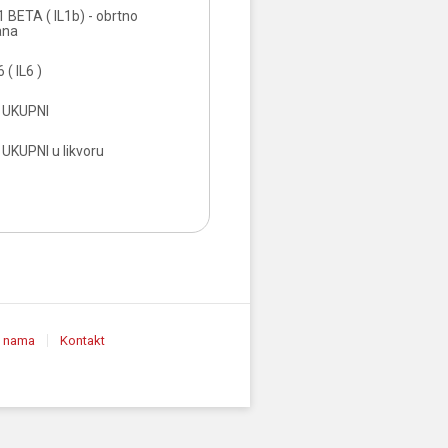
 BETA ( IL1b) - obrtno
ana
( IL6 )
 UKUPNI
UKUPNI u likvoru
 nama
Kontakt