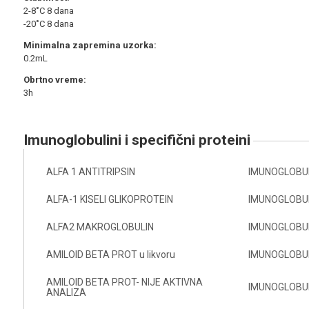
2-8˚C 8 dana
-20˚C 8 dana
Minimalna zapremina uzorka:
0.2mL
Obrtno vreme:
3h
imunoglobulini i specifični proteini
ALFA 1 ANTITRIPSIN
IMUNOGLOBULI
ALFA-1 KISELI GLIKOPROTEIN
IMUNOGLOBULI
ALFA2 MAKROGLOBULIN
IMUNOGLOBULI
AMILOID BETA PROT u likvoru
IMUNOGLOBULI
AMILOID BETA PROT- NIJE AKTIVNA
IMUNOGLOBUL
ANALIZA