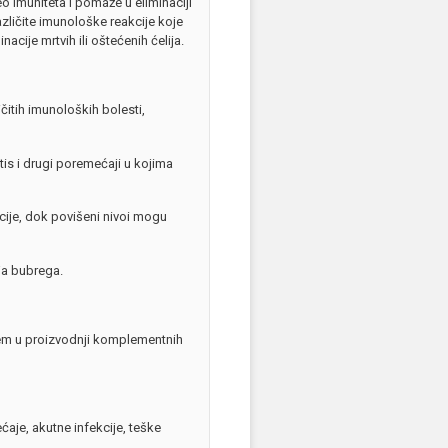
 imuniteta i pomaže u eliminaciji
azličite imunološke reakcije koje
cije mrtvih ili oštećenih ćelija.
čitih imunoloških bolesti,
tis i drugi poremećaji u kojima
kcije, dok povišeni nivoi mogu
ja bubrega.
em u proizvodnji komplementnih
je, akutne infekcije, teške