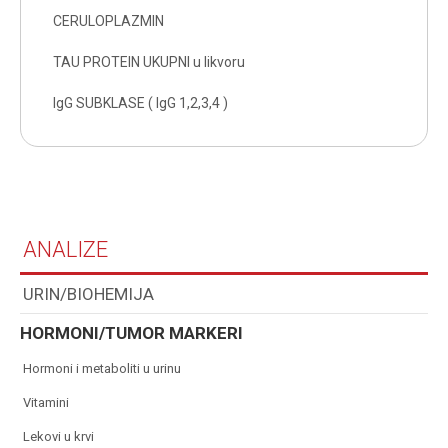
CERULOPLAZMIN
TAU PROTEIN UKUPNI u likvoru
IgG SUBKLASE ( IgG 1,2,3,4 )
ANALIZE
URIN/BIOHEMIJA
HORMONI/TUMOR MARKERI
hormoni i metaboliti u urinu
vitamini
lekovi u krvi