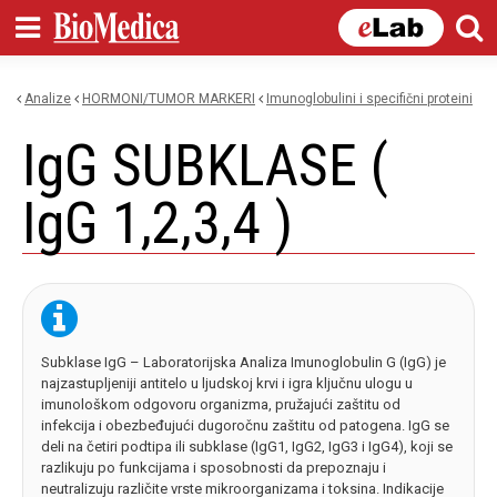
Skip to
main
content
Analize
HORMONI/TUMOR MARKERI
imunoglobulini i specifični proteini
You are here
IgG SUBKLASE (
IgG 1,2,3,4 )
Subklase IgG – Laboratorijska Analiza Imunoglobulin G (IgG) je
najzastupljeniji antitelo u ljudskoj krvi i igra ključnu ulogu u
imunološkom odgovoru organizma, pružajući zaštitu od
infekcija i obezbeđujući dugoročnu zaštitu od patogena. IgG se
deli na četiri podtipa ili subklase (IgG1, IgG2, IgG3 i IgG4), koji se
razlikuju po funkcijama i sposobnosti da prepoznaju i
neutralizuju različite vrste mikroorganizama i toksina. Indikacije