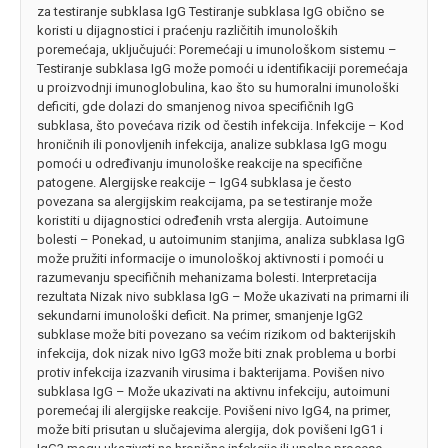
za testiranje subklasa IgG Testiranje subklasa IgG obično se
koristi u dijagnostici i praćenju različitih imunoloških
poremećaja, uključujući: Poremećaji u imunološkom sistemu –
Testiranje subklasa IgG može pomoći u identifikaciji poremećaja
u proizvodnji imunoglobulina, kao što su humoralni imunološki
deficiti, gde dolazi do smanjenog nivoa specifičnih IgG
subklasa, što povećava rizik od čestih infekcija. Infekcije – Kod
hroničnih ili ponovljenih infekcija, analize subklasa IgG mogu
pomoći u određivanju imunološke reakcije na specifične
patogene. Alergijske reakcije – IgG4 subklasa je često
povezana sa alergijskim reakcijama, pa se testiranje može
koristiti u dijagnostici određenih vrsta alergija. Autoimune
bolesti – Ponekad, u autoimunim stanjima, analiza subklasa IgG
može pružiti informacije o imunološkoj aktivnosti i pomoći u
razumevanju specifičnih mehanizama bolesti. Interpretacija
rezultata Nizak nivo subklasa IgG – Može ukazivati na primarni ili
sekundarni imunološki deficit. Na primer, smanjenje IgG2
subklase može biti povezano sa većim rizikom od bakterijskih
infekcija, dok nizak nivo IgG3 može biti znak problema u borbi
protiv infekcija izazvanih virusima i bakterijama. Povišen nivo
subklasa IgG – Može ukazivati na aktivnu infekciju, autoimuni
poremećaj ili alergijske reakcije. Povišeni nivo IgG4, na primer,
može biti prisutan u slučajevima alergija, dok povišeni IgG1 i