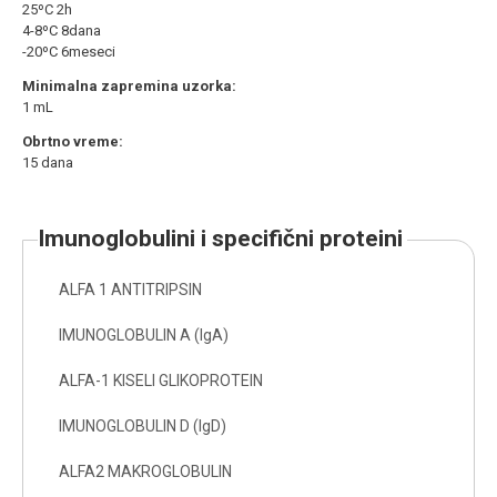
25ºC 2h
4-8ºC 8dana
-20ºC 6meseci
Minimalna zapremina uzorka:
1 mL
Obrtno vreme:
15 dana
imunoglobulini i specifični proteini
ALFA 1 ANTITRIPSIN
IMUNOGLOBULIN A (IgA)
ALFA-1 KISELI GLIKOPROTEIN
IMUNOGLOBULIN D (IgD)
ALFA2 MAKROGLOBULIN