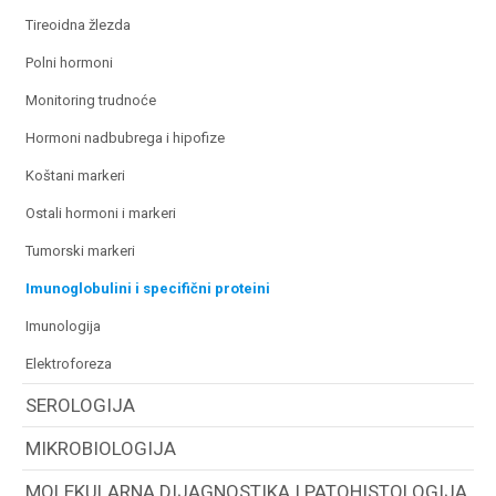
tireoidna žlezda
polni hormoni
monitoring trudnoće
hormoni nadbubrega i hipofize
koštani markeri
ostali hormoni i markeri
tumorski markeri
imunoglobulini i specifični proteini
imunologija
elektroforeza
SEROLOGIJA
MIKROBIOLOGIJA
MOLEKULARNA DIJAGNOSTIKA I PATOHISTOLOGIJA