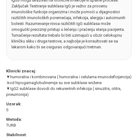
IgG3 mogu ukazivati na hronične infekcije ili upalne procese.
Zaključak Testiranje subklasa IgG je važno za procenu
imunološke funkcije organizma i može pomoći u dijagnostici
različitih imunoloških poremećaja, infekcija, alergija i autoimunih
bolesti. Razumevanje nivoa različitih IgG subklasa može
omogućiti precizniji pristup u lečenju i praćenju stanja pacijenta.
Tumačenje rezultata trebalo bi biti uzimajući u obzir celokupnu
kliničku sliku i druge testove, a najbolje je konsultovati se sa
lekarom kako bi se osigurao odgovarajući tretman.
Klinicki znacaj:
▼humoralna i kombinovana ( humoralna i celularna imunodeficijencija)
-kod hipogamaglobulinemije su sve subklase snižene
▼IgG2 subklase dovodi do rekurentnih infekcija ( sinuzitis, otitis,
pneumonija)
Uzorak:
S
Metoda:
TURB
Stabilnost: