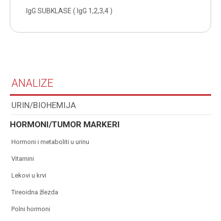
IgG SUBKLASE ( IgG 1,2,3,4 )
ANALIZE
URIN/BIOHEMIJA
HORMONI/TUMOR MARKERI
hormoni i metaboliti u urinu
vitamini
lekovi u krvi
tireoidna žlezda
polni hormoni