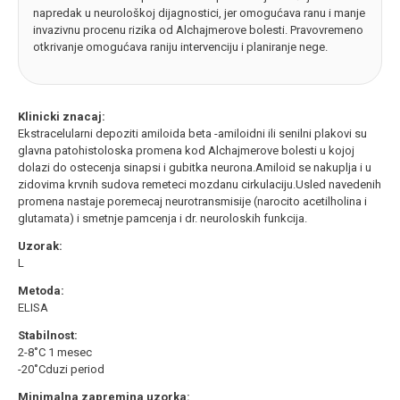
napredak u neurološkoj dijagnostici, jer omogućava ranu i manje
invazivnu procenu rizika od Alchajmerove bolesti. Pravovremeno
otkrivanje omogućava raniju intervenciju i planiranje nege.
Klinicki znacaj:
Ekstracelularni depoziti amiloida beta -amiloidni ili senilni plakovi su
glavna patohistoloska promena kod Alchajmerove bolesti u kojoj
dolazi do ostecenja sinapsi i gubitka neurona.Amiloid se nakuplja i u
zidovima krvnih sudova remeteci mozdanu cirkulaciju.Usled navedenih
promena nastaje poremecaj neurotransmisije (narocito acetilholina i
glutamata) i smetnje pamcenja i dr. neuroloskih funkcija.
Uzorak:
L
Metoda:
ELISA
Stabilnost:
2-8˚C 1 mesec
-20˚Cduzi period
Minimalna zapremina uzorka: