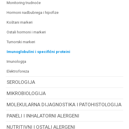
monitoring trudnoće
hormoni nadbubrega i hipofize
koštani markeri
ostali hormoni i markeri
tumorski markeri
imunoglobulini i specifični proteini
imunologija
elektroforeza
SEROLOGIJA
MIKROBIOLOGIJA
MOLEKULARNA DIJAGNOSTIKA I PATOHISTOLOGIJA
PANELI I INHALATORNI ALERGENI
NUTRITIVNI I OSTALI ALERGENI