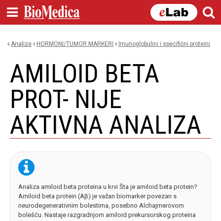
Skip to
main
content
Analize
HORMONI/TUMOR MARKERI
imunoglobulini i specifični proteini
You are here
AMILOID BETA
PROT- NIJE
AKTIVNA ANALIZA
Analiza amiloid beta proteina u krvi Šta je amiloid beta protein?
Amiloid beta protein (Aβ) je važan biomarker povezan s
neurodegenerativnim bolestima, posebno Alchajmerovom
bolešću. Nastaje razgradnjom amiloid prekursorskog proteina