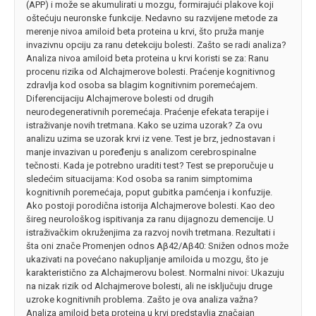
(APP) i može se akumulirati u mozgu, formirajući plakove koji
oštećuju neuronske funkcije. Nedavno su razvijene metode za
merenje nivoa amiloid beta proteina u krvi, što pruža manje
invazivnu opciju za ranu detekciju bolesti. Zašto se radi analiza?
Analiza nivoa amiloid beta proteina u krvi koristi se za: Ranu
procenu rizika od Alchajmerove bolesti. Praćenje kognitivnog
zdravlja kod osoba sa blagim kognitivnim poremećajem.
Diferencijaciju Alchajmerove bolesti od drugih
neurodegenerativnih poremećaja. Praćenje efekata terapije i
istraživanje novih tretmana. Kako se uzima uzorak? Za ovu
analizu uzima se uzorak krvi iz vene. Test je brz, jednostavan i
manje invazivan u poređenju s analizom cerebrospinalne
tečnosti. Kada je potrebno uraditi test? Test se preporučuje u
sledećim situacijama: Kod osoba sa ranim simptomima
kognitivnih poremećaja, poput gubitka pamćenja i konfuzije.
Ako postoji porodična istorija Alchajmerove bolesti. Kao deo
šireg neurološkog ispitivanja za ranu dijagnozu demencije. U
istraživačkim okruženjima za razvoj novih tretmana. Rezultati i
šta oni znače Promenjen odnos Aβ42/Aβ40: Snižen odnos može
ukazivati na povećano nakupljanje amiloida u mozgu, što je
karakteristično za Alchajmerovu bolest. Normalni nivoi: Ukazuju
na nizak rizik od Alchajmerove bolesti, ali ne isključuju druge
uzroke kognitivnih problema. Zašto je ova analiza važna?
Analiza amiloid beta proteina u krvi predstavlja značajan