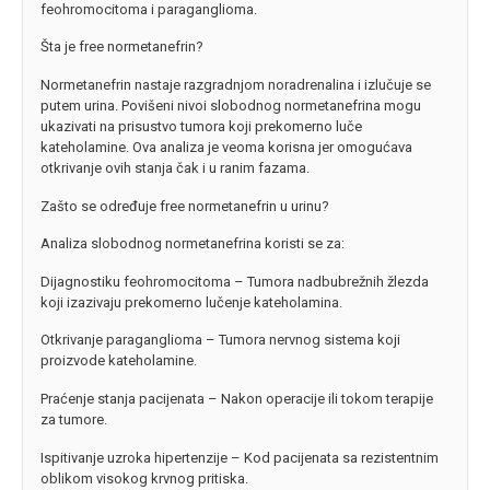
feohromocitoma i paraganglioma.
Šta je free normetanefrin?
Normetanefrin nastaje razgradnjom noradrenalina i izlučuje se
putem urina. Povišeni nivoi slobodnog normetanefrina mogu
ukazivati na prisustvo tumora koji prekomerno luče
kateholamine. Ova analiza je veoma korisna jer omogućava
otkrivanje ovih stanja čak i u ranim fazama.
Zašto se određuje free normetanefrin u urinu?
Analiza slobodnog normetanefrina koristi se za:
Dijagnostiku feohromocitoma – Tumora nadbubrežnih žlezda
koji izazivaju prekomerno lučenje kateholamina.
Otkrivanje paraganglioma – Tumora nervnog sistema koji
proizvode kateholamine.
Praćenje stanja pacijenata – Nakon operacije ili tokom terapije
za tumore.
Ispitivanje uzroka hipertenzije – Kod pacijenata sa rezistentnim
oblikom visokog krvnog pritiska.