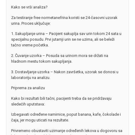
Kako se vrši analiza?
Za testiranje free normetanefrina koristi se 24-časovni uzorak
urina. Proces uključuje:
1. Sakupljanje urina – Pacijent sakuplja sav urin tokom 24 sata u
specijalnu posudu. Prvi jutarnji urin se ne uzima, ali se beleži
tačno vreme početka.
2. Čuvanje uzorka – Posuda sa urinom mora se držati na
hladnom mestu tokom sakupljanja.
3. Dostavljanje uzorka – Nakon završetka, uzorak se donosi u
laboratoriju na analizu.
Priprema za analizu
Kako bi rezultati bili tačni, pacijenti treba da se pridržavaju
sledećih uputstava:
Izbegavati određene namirnice, poput banana, kafe, čokolade i
čaja, jer mogu uticati na rezultate.
Privremeno obustaviti uzimanje određenih lekova u dogovoru sa