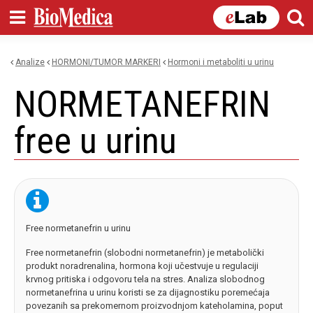
Skip to
main
content
Analize
HORMONI/TUMOR MARKERI
hormoni i metaboliti u urinu
You are here
NORMETANEFRIN
free u urinu
Free normetanefrin u urinu
Free normetanefrin (slobodni normetanefrin) je metabolički
produkt noradrenalina, hormona koji učestvuje u regulaciji
krvnog pritiska i odgovoru tela na stres. Analiza slobodnog
normetanefrina u urinu koristi se za dijagnostiku poremećaja
povezanih sa prekomernom proizvodnjom kateholamina, poput