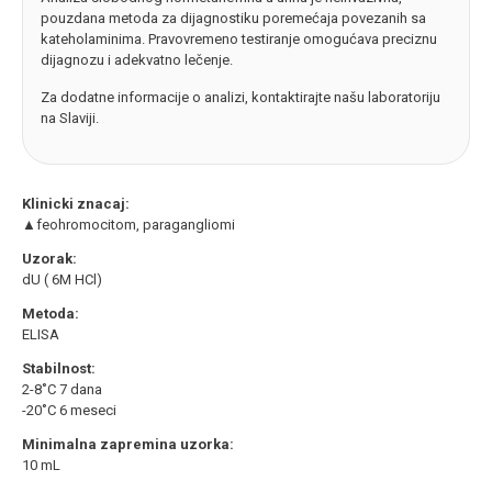
pouzdana metoda za dijagnostiku poremećaja povezanih sa
kateholaminima. Pravovremeno testiranje omogućava preciznu
dijagnozu i adekvatno lečenje.
Za dodatne informacije o analizi, kontaktirajte našu laboratoriju
na Slaviji.
Klinicki znacaj:
▲feohromocitom, paragangliomi
Uzorak:
dU ( 6M HCl)
Metoda:
ELISA
Stabilnost:
2-8˚C 7 dana
-20˚C 6 meseci
Minimalna zapremina uzorka:
10 mL