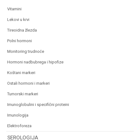
vitamini
lekovi u krvi
tireoidna žlezda
polni hormoni
monitoring trudnoće
hormoni nadbubrega i hipofize
koštani markeri
ostali hormoni i markeri
tumorski markeri
imunoglobulini i specifični proteini
imunologija
elektroforeza
SEROLOGIJA