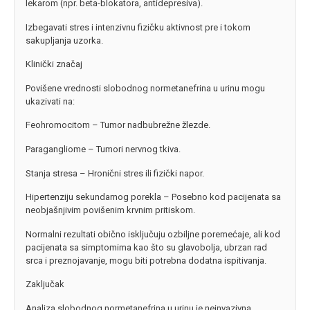
lekarom (npr. beta-blokatora, antidepresiva).
Izbegavati stres i intenzivnu fizičku aktivnost pre i tokom
sakupljanja uzorka.
Klinički značaj
Povišene vrednosti slobodnog normetanefrina u urinu mogu
ukazivati na:
Feohromocitom – Tumor nadbubrežne žlezde.
Paragangliome – Tumori nervnog tkiva.
Stanja stresa – Hronični stres ili fizički napor.
Hipertenziju sekundarnog porekla – Posebno kod pacijenata sa
neobjašnjivim povišenim krvnim pritiskom.
Normalni rezultati obično isključuju ozbiljne poremećaje, ali kod
pacijenata sa simptomima kao što su glavobolja, ubrzan rad
srca i preznojavanje, mogu biti potrebna dodatna ispitivanja.
Zaključak
Analiza slobodnog normetanefrina u urinu je neinvazivna,