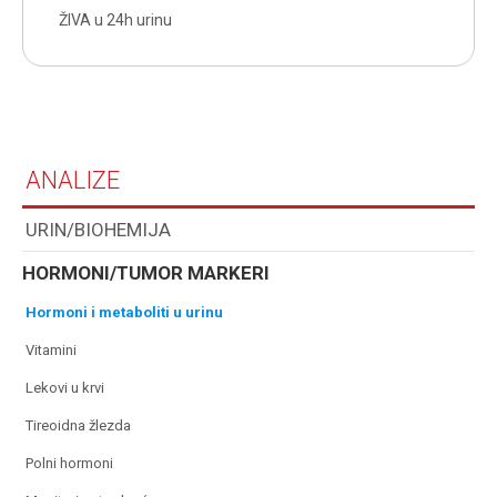
ŽIVA u 24h urinu
ANALIZE
URIN/BIOHEMIJA
HORMONI/TUMOR MARKERI
hormoni i metaboliti u urinu
vitamini
lekovi u krvi
tireoidna žlezda
polni hormoni