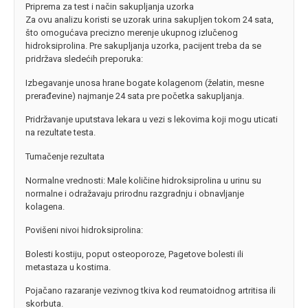
Priprema za test i način sakupljanja uzorka
Za ovu analizu koristi se uzorak urina sakupljen tokom 24 sata,
što omogućava precizno merenje ukupnog izlučenog
hidroksiprolina. Pre sakupljanja uzorka, pacijent treba da se
pridržava sledećih preporuka:
Izbegavanje unosa hrane bogate kolagenom (želatin, mesne
prerađevine) najmanje 24 sata pre početka sakupljanja.
Pridržavanje uputstava lekara u vezi s lekovima koji mogu uticati
na rezultate testa.
Tumačenje rezultata
Normalne vrednosti: Male količine hidroksiprolina u urinu su
normalne i odražavaju prirodnu razgradnju i obnavljanje
kolagena.
Povišeni nivoi hidroksiprolina:
Bolesti kostiju, poput osteoporoze, Pagetove bolesti ili
metastaza u kostima.
Pojačano razaranje vezivnog tkiva kod reumatoidnog artritisa ili
skorbuta.