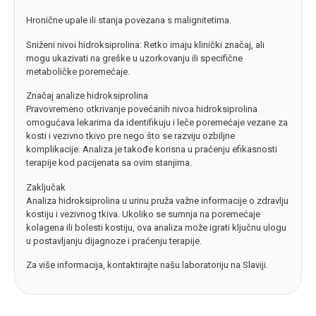
Hronične upale ili stanja povezana s malignitetima.
Sniženi nivoi hidroksiprolina: Retko imaju klinički značaj, ali
mogu ukazivati na greške u uzorkovanju ili specifične
metaboličke poremećaje.
Značaj analize hidroksiprolina
Pravovremeno otkrivanje povećanih nivoa hidroksiprolina
omogućava lekarima da identifikuju i leče poremećaje vezane za
kosti i vezivno tkivo pre nego što se razviju ozbiljne
komplikacije. Analiza je takođe korisna u praćenju efikasnosti
terapije kod pacijenata sa ovim stanjima.
Zaključak
Analiza hidroksiprolina u urinu pruža važne informacije o zdravlju
kostiju i vezivnog tkiva. Ukoliko se sumnja na poremećaje
kolagena ili bolesti kostiju, ova analiza može igrati ključnu ulogu
u postavljanju dijagnoze i praćenju terapije.
Za više informacija, kontaktirajte našu laboratoriju na Slaviji.