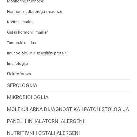
monitoring trudnoće
hormoni nadbubrega i hipofize
koštani markeri
ostali hormoni i markeri
tumorski markeri
imunoglobulini i specifični proteini
imunologija
elektroforeza
SEROLOGIJA
MIKROBIOLOGIJA
MOLEKULARNA DIJAGNOSTIKA I PATOHISTOLOGIJA
PANELI I INHALATORNI ALERGENI
NUTRITIVNI I OSTALI ALERGENI