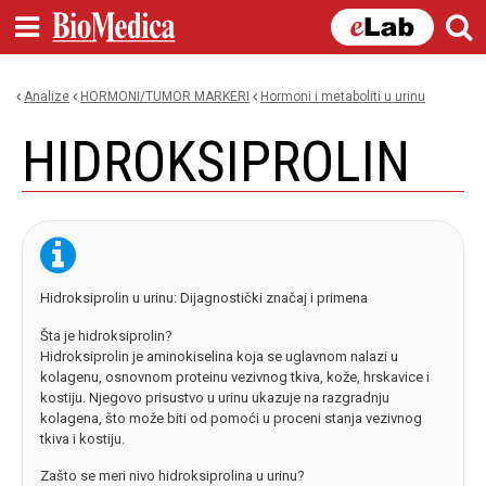
Skip to
main
content
Analize
HORMONI/TUMOR MARKERI
hormoni i metaboliti u urinu
You are here
HIDROKSIPROLIN
Hidroksiprolin u urinu: Dijagnostički značaj i primena
Šta je hidroksiprolin?
Hidroksiprolin je aminokiselina koja se uglavnom nalazi u
kolagenu, osnovnom proteinu vezivnog tkiva, kože, hrskavice i
kostiju. Njegovo prisustvo u urinu ukazuje na razgradnju
kolagena, što može biti od pomoći u proceni stanja vezivnog
tkiva i kostiju.
Zašto se meri nivo hidroksiprolina u urinu?