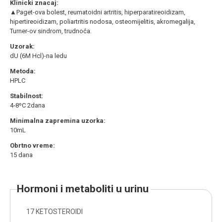
Klinicki znacaj:
▲Paget-ova bolest, reumatoidni artritis, hiperparatireoidizam,
hipertireoidizam, poliartritis nodosa, osteomijelitis, akromegalija,
Turner-ov sindrom, trudnoća.
Uzorak:
dU (6M Hcl)-na ledu
Metoda:
HPLC
Stabilnost:
4-8ºC 2dana
Minimalna zapremina uzorka:
10mL
Obrtno vreme:
15 dana
hormoni i metaboliti u urinu
17 KETOSTEROIDI