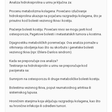
Analiza hidroksiprolina u urinu je ključna za:
Procenu metabolizma kolagena: Povećano izlučivanje
hidroksiprolina ukazuje na pojačanu razgradnju kolagena, što je
prisutno kod bolesti vezivnog tkiva i kostiju.
Praćenje bolesti kostiju: Povećani nivoi se mogu javiti kod
osteoporoze, Pagetove bolesti i metastatskih tumora u kostima.
Dijagnostiku metaboličkih poremećaja: Ova analiza pomaže u
otkrivanju oboljenja kao što su skorbuts i genetske bolesti
vezivnog tkiva (npr. Ehlers-Danlos sindrom).
Kada se preporučuje ova analiza?
Testiranje na hidroksiprolin u urinu se preporučuje kod
pacijenata sa:
Sumnjom na osteoporozu ili druge metaboličke bolesti kostiju.
Bolestima vezivnog tkiva, poput reumatoidnog artritisa ili
sistemskog lupusa.
Hroničnim stanjima koja uključuju razgradnju kolagena, kao što
su hronične infekcije ili određeni tumori.