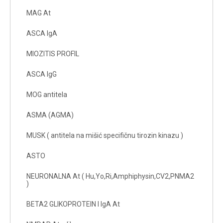
MAG At
ASCA IgA
MIOZITIS PROFIL
ASCA IgG
MOG antitela
ASMA (AGMA)
MUSK ( antitela na mišić specifičnu tirozin kinazu )
ASTO
NEURONALNA At ( Hu,Yo,Ri,Amphiphysin,CV2,PNMA2
)
BETA2 GLIKOPROTEIN I IgA At