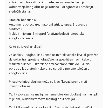
autoimunim bolestima ili određenim vrstama leukemija.
Određivanje krioglobulina je korisno u dijagnostici i praćenju
sledećih stanja:
Hronični hepatitis C
Autoimune bolesti (reumatoidni artritis, lupus, Sjogrenov
sindrom)
Multipli mijelom i limfoproliferativne bolesti Idiopatska
krioglobulinemija
Kako se izvodi analiza?
Za analizu krioglobulina uzima se uzorak venske krvi, ali je važno
da se krv transportuje i obrađuje na specifičan način kako bi
rezultati bili tačni. Uzorak se drži na temperaturi od 37C do
obrade u laboratoriji kako bi se sprečilo prerano taloženje
krioglobulina.
Prisustvo krioglobulina može se klasifikovati prema vrsti
imunoglobulina:
Tip I – povezan sa malignim hematološkim oboljenjima (multipli
mijelom, Waldenströmova makroglobulinemija).
Tip II i III – mešoviti krioglobulini, često prisutni kod hroničnih