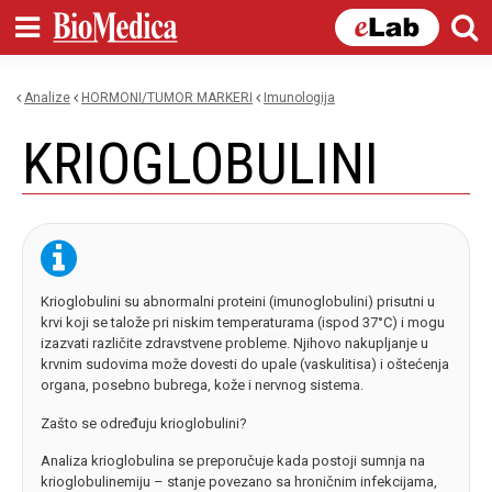
Skip to
main
content
Analize
HORMONI/TUMOR MARKERI
imunologija
You are here
KRIOGLOBULINI
Krioglobulini su abnormalni proteini (imunoglobulini) prisutni u
krvi koji se talože pri niskim temperaturama (ispod 37°C) i mogu
izazvati različite zdravstvene probleme. Njihovo nakupljanje u
krvnim sudovima može dovesti do upale (vaskulitisa) i oštećenja
organa, posebno bubrega, kože i nervnog sistema.
Zašto se određuju krioglobulini?
Analiza krioglobulina se preporučuje kada postoji sumnja na
krioglobulinemiju – stanje povezano sa hroničnim infekcijama,