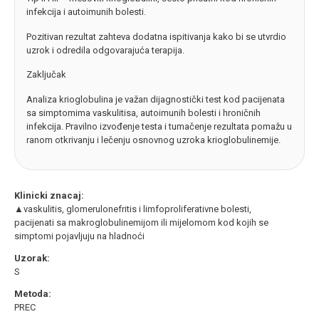
infekcija i autoimunih bolesti.
Pozitivan rezultat zahteva dodatna ispitivanja kako bi se utvrdio
uzrok i odredila odgovarajuća terapija.
Zaključak
Analiza krioglobulina je važan dijagnostički test kod pacijenata
sa simptomima vaskulitisa, autoimunih bolesti i hroničnih
infekcija. Pravilno izvođenje testa i tumačenje rezultata pomažu u
ranom otkrivanju i lečenju osnovnog uzroka krioglobulinemije.
Klinicki znacaj:
▲vaskulitis, glomerulonefritis i limfoproliferativne bolesti,
pacijenati sa makroglobulinemijom ili mijelomom kod kojih se
simptomi pojavljuju na hladnoći
Uzorak:
S
Metoda:
PREC