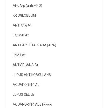
ANCA-p (anti MPO)
KRIOGLOBULINI
ANTI C1q At
La/SSB At
ANTIPARIJETALNA At (APA)
LKM1 At
ANTISRČANA At
LUPUS ANTIKOAGULANS
AQUAPORIN 4 At
LUPUS ĆELIJE
AQUAPORIN 4 At u likvoru