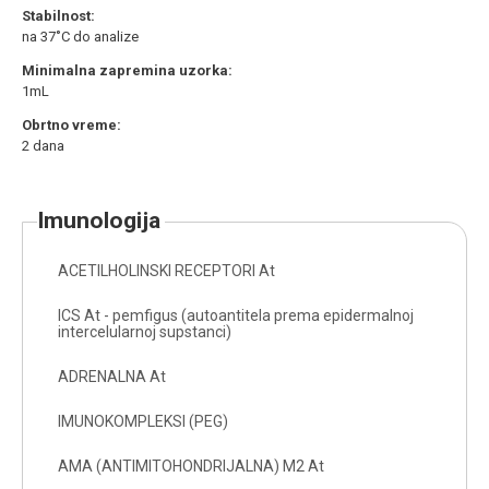
Stabilnost:
na 37˚C do analize
Minimalna zapremina uzorka:
1mL
Obrtno vreme:
2 dana
imunologija
ACETILHOLINSKI RECEPTORI At
ICS At - pemfigus (autoantitela prema epidermalnoj
intercelularnoj supstanci)
ADRENALNA At
IMUNOKOMPLEKSI (PEG)
AMA (ANTIMITOHONDRIJALNA) M2 At