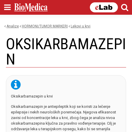
Skip to
main
content
Analize
HORMONI/TUMOR MARKERI
lekovi u krvi
You are here
OKSIKARBAMAZEPI
N
Oksikarbamazepin u krvi
Oksikarbamazepin je antiepileptik koji se koristi za lečenje
epilepsije i nekih neuroloških poremećaja. Njegova efikasnost
zavisi od koncentracije leka u krvi, zbog čega je analiza nivoa
oksikarbamazepina ključna za pravilno vođenje terapije. Cilj je
održavanje leka u terapijskom opsegu, kako bi se smanjila