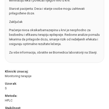
eliminaciju leka i povećati njegov nivo u krvi.
Starost pacijenta: Deca i starije osobe mogu zahtevati
prilagođene doze.
Zaključak
Praćenje nivoa oksikarbamazepina u krvi je neophodno za
bezbednu i efikasnu terapiju epilepsije. Redovne analize pomažu
lekarima da prilagode dozu, smanje rizik od neželjenih efekata i
osiguraju optimalne rezultate lečenja.
Za više informacija, obratite se Biomedica laboratoriji na Slaviji.
Klinicki znacaj:
Monitoring terapije
Uzorak:
S
Metoda:
HPLC
Stabilnost: