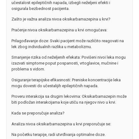
učestalost epileptičnih napada, izbegli neželjeni efekti i
osigurala bezbednost pacijenta.
Zašto je važna analiza nivoa oksikarbamazepina u krvi?
Praćenje nivoa oksikarbamazepina u krvi omogućava:
Prilagođavanje doze: Svaki pacijent može različito reagovati na
lek zbog individualnih razlika u metabolizmu.
Smanjenje rizika od neželjenih efekata: Povišeni nivoi leka mogu
izazvati simptome poput pospanosti, vrtoglavice, mučnine i
problema s vidom.
Osiguranje terapijske efikasnosti: Preniske koncentracije leka
mogu dovesti do učestalijih epileptičnih napada.
Proveru interakcija sa drugim lekovima: Oksikarbamazepin može
biti podložan interakcijama koje utiču na njegov nivo u krvi.
Kada se preporučuje analiza?
Analiza nivoa oksikarbamazepina u krvi preporučuje se:
Na početku terapije, radi utvrđivanja optimalne doze.