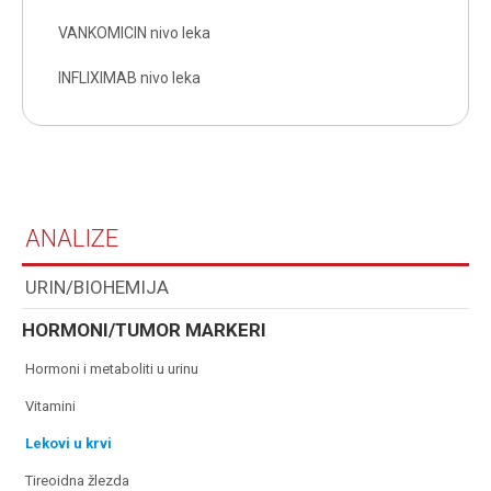
VANKOMICIN nivo leka
INFLIXIMAB nivo leka
ANALIZE
URIN/BIOHEMIJA
HORMONI/TUMOR MARKERI
hormoni i metaboliti u urinu
vitamini
lekovi u krvi
tireoidna žlezda