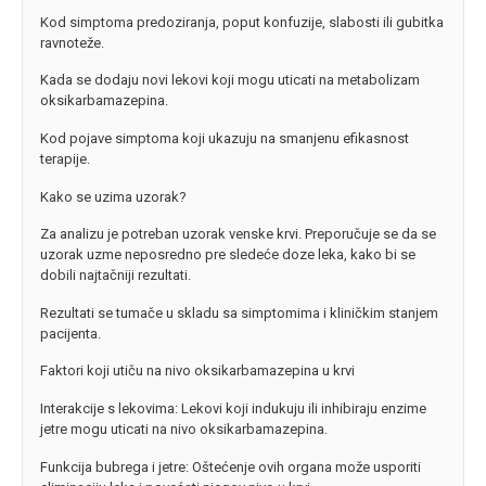
Kod simptoma predoziranja, poput konfuzije, slabosti ili gubitka
ravnoteže.
Kada se dodaju novi lekovi koji mogu uticati na metabolizam
oksikarbamazepina.
Kod pojave simptoma koji ukazuju na smanjenu efikasnost
terapije.
Kako se uzima uzorak?
Za analizu je potreban uzorak venske krvi. Preporučuje se da se
uzorak uzme neposredno pre sledeće doze leka, kako bi se
dobili najtačniji rezultati.
Rezultati se tumače u skladu sa simptomima i kliničkim stanjem
pacijenta.
Faktori koji utiču na nivo oksikarbamazepina u krvi
Interakcije s lekovima: Lekovi koji indukuju ili inhibiraju enzime
jetre mogu uticati na nivo oksikarbamazepina.
Funkcija bubrega i jetre: Oštećenje ovih organa može usporiti