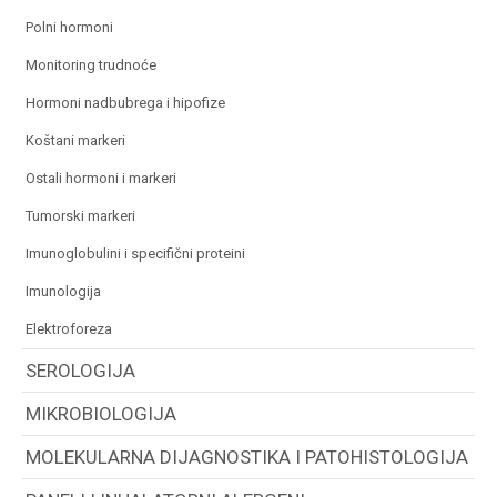
polni hormoni
monitoring trudnoće
hormoni nadbubrega i hipofize
koštani markeri
ostali hormoni i markeri
tumorski markeri
imunoglobulini i specifični proteini
imunologija
elektroforeza
SEROLOGIJA
MIKROBIOLOGIJA
MOLEKULARNA DIJAGNOSTIKA I PATOHISTOLOGIJA