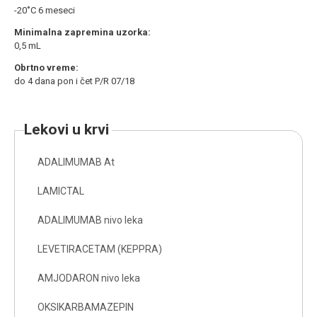
-20˚C 6 meseci
Minimalna zapremina uzorka:
0,5 mL
Obrtno vreme:
do 4 dana pon i čet P/R 07/18
lekovi u krvi
ADALIMUMAB At
LAMICTAL
ADALIMUMAB nivo leka
LEVETIRACETAM (KEPPRA)
AMJODARON nivo leka
OKSIKARBAMAZEPIN