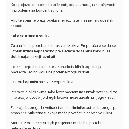
Kod pojave simptoma toksičnosti, poput umora, razdražljivosti
ili problema sa koncentracijom.
Ako terapija ne pruža očekivane rezultate ili se javljaju učestali
napadi.
Kako se uzima uzorak?
Za analizu je potreban uzorak venske krvi. Preporučuje se da se
uzorak uzima neposredno pre sledeće doze leka kako bi se
dobili najprecizniji rezultati.
Lekar interpretira rezultate u kontekstu kliničkog stanja
pacijenta, jer individualne potrebe mogu varirati.
Faktori koji utiču na nivo Keppre u krvi
Interakcije s lekovima: Iako levetiracetam ima nizak potencijal za
interakcije, uvođenje drugih lekova može uticati na njegov nivo.
Funkcija bubrega: Levetiracetam se eliminiše putem bubrega, pa
smanjena bubrežna funkcija može povećati njegov nivo u krvi.
Starost: Kod dece i starijih pacijenata može biti potrebna
prilagođena doza.