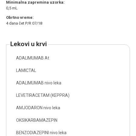
Minimalna zapremina uzorka:
0,5 mL
Obrtno vreme:
4 dana čet P/R 07/18
lekovi u krvi
ADALIMUMAB At
LAMICTAL
ADALIMUMAB nivo leka
LEVETIRACETAM (KEPPRA)
AMJODARON nivo leka
OKSIKARBAMAZEPIN
BENZODIAZEPINI nivo leka