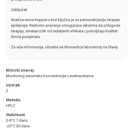
Zaključak
Analiza nivoa Keppre u krvi ključna je za personalizaciju terapije
epilepsije. Redovno praćenje omogućava lekarima da prilagode
terapiju, smanje rizik od neželjenih efekata i poboljšaju kvalitet
života pacijenata.
Za više informacija, obratite se Biomedica laboratoriji na Slaviji.
Klinicki znacaj:
Monitoring serumske koncentracije Levetiracetama
Uzorak:
S
Metoda:
HPLC
Stabilnost:
2-8˚C 7 dana
-20˚C 30 dana