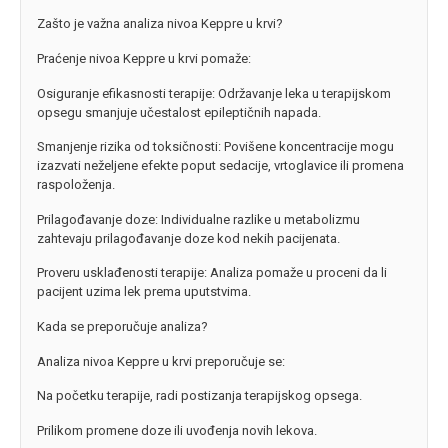
Zašto je važna analiza nivoa Keppre u krvi?
Praćenje nivoa Keppre u krvi pomaže:
Osiguranje efikasnosti terapije: Održavanje leka u terapijskom
opsegu smanjuje učestalost epileptičnih napada.
Smanjenje rizika od toksičnosti: Povišene koncentracije mogu
izazvati neželjene efekte poput sedacije, vrtoglavice ili promena
raspoloženja.
Prilagođavanje doze: Individualne razlike u metabolizmu
zahtevaju prilagođavanje doze kod nekih pacijenata.
Proveru usklađenosti terapije: Analiza pomaže u proceni da li
pacijent uzima lek prema uputstvima.
Kada se preporučuje analiza?
Analiza nivoa Keppre u krvi preporučuje se:
Na početku terapije, radi postizanja terapijskog opsega.
Prilikom promene doze ili uvođenja novih lekova.