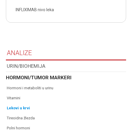
INFLIXIMAB nivo leka
ANALIZE
URIN/BIOHEMIJA
HORMONI/TUMOR MARKERI
hormoni i metaboliti u urinu
vitamini
lekovi u krvi
tireoidna žlezda
polni hormoni