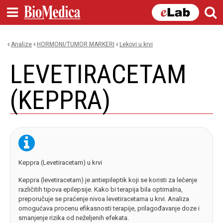
Skip to
main
content
Analize
HORMONI/TUMOR MARKERI
lekovi u krvi
You are here
LEVETIRACETAM
(KEPPRA)
Keppra (Levetiracetam) u krvi
Keppra (levetiracetam) je antiepileptik koji se koristi za lečenje
različitih tipova epilepsije. Kako bi terapija bila optimalna,
preporučuje se praćenje nivoa levetiracetama u krvi. Analiza
omogućava procenu efikasnosti terapije, prilagođavanje doze i
smanjenje rizika od neželjenih efekata.