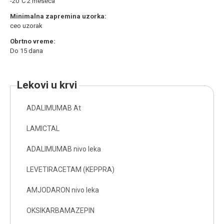
-20˚C 2 meseca
Minimalna zapremina uzorka:
ceo uzorak
Obrtno vreme:
Do 15 dana
lekovi u krvi
ADALIMUMAB At
LAMICTAL
ADALIMUMAB nivo leka
LEVETIRACETAM (KEPPRA)
AMJODARON nivo leka
OKSIKARBAMAZEPIN