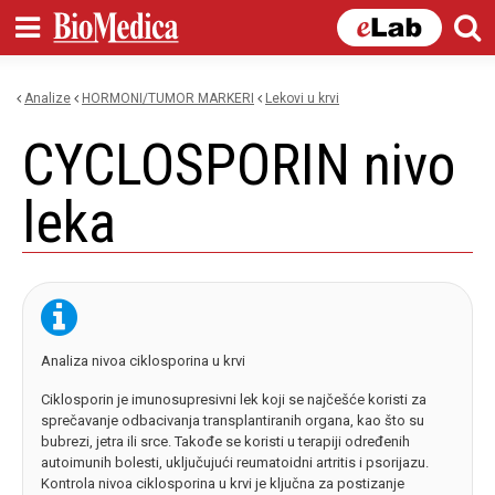
Skip to
main
content
Analize
HORMONI/TUMOR MARKERI
lekovi u krvi
You are here
CYCLOSPORIN nivo
leka
Analiza nivoa ciklosporina u krvi
Ciklosporin je imunosupresivni lek koji se najčešće koristi za
sprečavanje odbacivanja transplantiranih organa, kao što su
bubrezi, jetra ili srce. Takođe se koristi u terapiji određenih
autoimunih bolesti, uključujući reumatoidni artritis i psorijazu.
Kontrola nivoa ciklosporina u krvi je ključna za postizanje