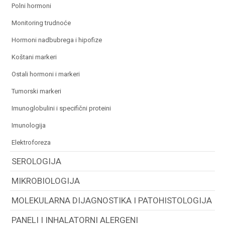
polni hormoni
monitoring trudnoće
hormoni nadbubrega i hipofize
koštani markeri
ostali hormoni i markeri
tumorski markeri
imunoglobulini i specifični proteini
imunologija
elektroforeza
SEROLOGIJA
MIKROBIOLOGIJA
MOLEKULARNA DIJAGNOSTIKA I PATOHISTOLOGIJA
PANELI I INHALATORNI ALERGENI