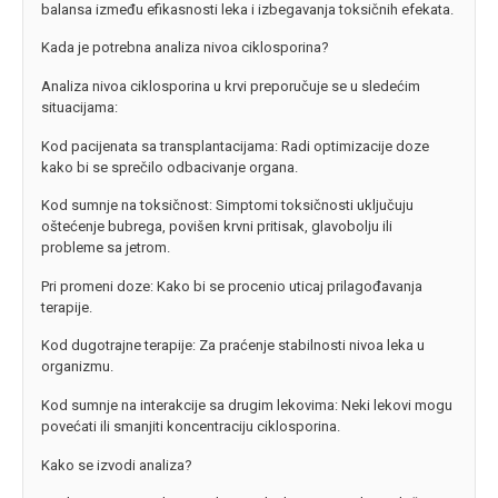
balansa između efikasnosti leka i izbegavanja toksičnih efekata.
Kada je potrebna analiza nivoa ciklosporina?
Analiza nivoa ciklosporina u krvi preporučuje se u sledećim
situacijama:
Kod pacijenata sa transplantacijama: Radi optimizacije doze
kako bi se sprečilo odbacivanje organa.
Kod sumnje na toksičnost: Simptomi toksičnosti uključuju
oštećenje bubrega, povišen krvni pritisak, glavobolju ili
probleme sa jetrom.
Pri promeni doze: Kako bi se procenio uticaj prilagođavanja
terapije.
Kod dugotrajne terapije: Za praćenje stabilnosti nivoa leka u
organizmu.
Kod sumnje na interakcije sa drugim lekovima: Neki lekovi mogu
povećati ili smanjiti koncentraciju ciklosporina.
Kako se izvodi analiza?