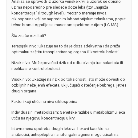
Analiza se sprovodi iz uzorka venske krvi, a uzorak se obično
uzima neposredno pre sledeće doze leka (tzv. „najniža
koncentracija“ ili trough level). Precizno merenje nivoa
ciklosporina vrši se naprednim laboratorijskim tehnikama, poput
tečne hromatografije sa masenom spektrometrijom (LC-MS).
Šta znače rezultati?
Terapijski nivo: Ukazuje na to da je doza adekvatna i da pruža
optimalnu zaštitu transplantiranog organa ili kontrolu bolesti.
Nizak nivo: Može povećati rizik od odbacivanja transplantata ili
neefikasne kontrole bolesti.
Visok nivo: Ukazuje na rizik od toksičnosti, što može dovesti do
ozbiljnih neželjenih efekata, uključujući oštećenje bubrega, jetre i
drugih organa.
Faktori koji utiču na nivo ciklosporina
Individuaalni metabolizam: Genetske razlike u metabolizmu leka
utiču na njegovu koncentraciju u krvi.
Istovremena upotreba drugih lekova: Lekovi kao što su
antibiotici, antiepileptici i antifungalni agensi mogu uticati na