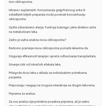
nivo ciklosporina.
Ishrana i suplementi: Konzumacija grejpfrutovog soka ili
određenih biljnih preparata može povećati koncentraciju
ciklosporina.
Opšte zdravstveno stanje: Funkcija bubrega i jetre direktno utiče
na metabolizam leka.
Zašto je važna analiza nivoa ciklosporina?
Redovno praćenje nivoa ciklosporina pomaže lekarima da:
Osiguraju efikasnost terapije i spreče odbacivanje transplantata.
Smanje rizik od toksičnih efekata leka.
Prilagode dozu leka u skladu sa individualnim potrebama
pacijenta.
Prepoznaju i reaguju na moguće interakcije sa drugim lekovima.
Priprema za analizu
Za ovu analizu nije potrebna posebna priprema, ali je važno