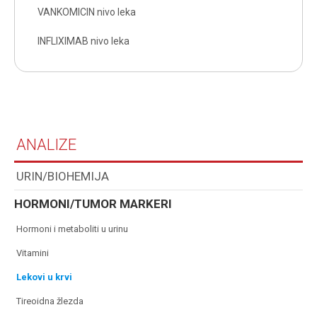
VANKOMICIN nivo leka
INFLIXIMAB nivo leka
ANALIZE
URIN/BIOHEMIJA
HORMONI/TUMOR MARKERI
hormoni i metaboliti u urinu
vitamini
lekovi u krvi
tireoidna žlezda