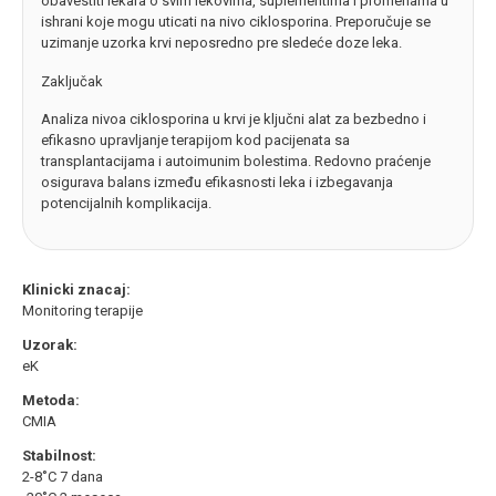
obavestiti lekara o svim lekovima, suplementima i promenama u
ishrani koje mogu uticati na nivo ciklosporina. Preporučuje se
uzimanje uzorka krvi neposredno pre sledeće doze leka.
Zaključak
Analiza nivoa ciklosporina u krvi je ključni alat za bezbedno i
efikasno upravljanje terapijom kod pacijenata sa
transplantacijama i autoimunim bolestima. Redovno praćenje
osigurava balans između efikasnosti leka i izbegavanja
potencijalnih komplikacija.
Klinicki znacaj:
Monitoring terapije
Uzorak:
eK
Metoda:
CMIA
Stabilnost:
2-8˚C 7 dana