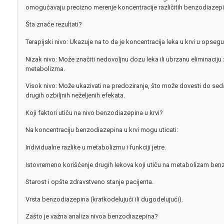
omogućavaju precizno merenje koncentracije različitih benzodiazepin
Šta znače rezultati?
Terapijski nivo: Ukazuje na to da je koncentracija leka u krvi u opseg
Nizak nivo: Može značiti nedovoljnu dozu leka ili ubrzanu eliminaciju
metabolizma.
Visok nivo: Može ukazivati na predoziranje, što može dovesti do sedac
drugih ozbiljnih neželjenih efekata.
Koji faktori utiču na nivo benzodiazepina u krvi?
Na koncentraciju benzodiazepina u krvi mogu uticati:
Individualne razlike u metabolizmu i funkciji jetre.
Istovremeno korišćenje drugih lekova koji utiču na metabolizam ben
Starost i opšte zdravstveno stanje pacijenta.
Vrsta benzodiazepina (kratkodelujući ili dugodelujući).
Zašto je važna analiza nivoa benzodiazepina?