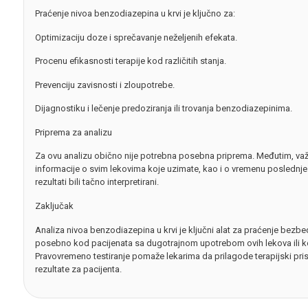
Praćenje nivoa benzodiazepina u krvi je ključno za:
Optimizaciju doze i sprečavanje neželjenih efekata.
Procenu efikasnosti terapije kod različitih stanja.
Prevenciju zavisnosti i zloupotrebe.
Dijagnostiku i lečenje predoziranja ili trovanja benzodiazepinima.
Priprema za analizu
Za ovu analizu obično nije potrebna posebna priprema. Međutim, važn
informacije o svim lekovima koje uzimate, kao i o vremenu poslednj
rezultati bili tačno interpretirani.
Zaključak
Analiza nivoa benzodiazepina u krvi je ključni alat za praćenje bezbedn
posebno kod pacijenata sa dugotrajnom upotrebom ovih lekova ili k
Pravovremeno testiranje pomaže lekarima da prilagode terapijski pri
rezultate za pacijenta.