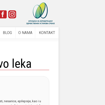
e
BLOG
O NAMA
KONTAKT
o leka
, nesanice, epilepsije, kao i u