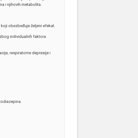
a i njihovih metabolita.
u koji obezbeđuje željeni efekat.
 zbog individualnih faktora
ije, respiratorne depresije i
zodiazepina.