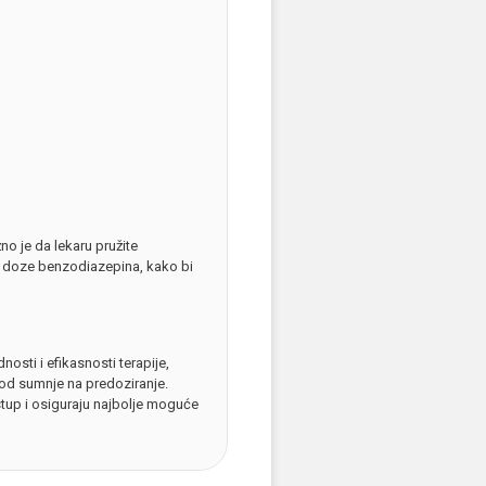
o je da lekaru pružite
e doze benzodiazepina, kako bi
osti i efikasnosti terapije,
od sumnje na predoziranje.
stup i osiguraju najbolje moguće