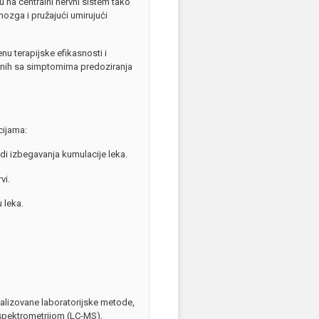
u na centralni nervni sistem tako
ozga i pružajući umirujući
nu terapijske efikasnosti i
 onih sa simptomima predoziranja
cijama:
di izbegavanja kumulacije leka.
vi.
 leka.
jalizovane laboratorijske metode,
spektrometrijom (LC-MS),