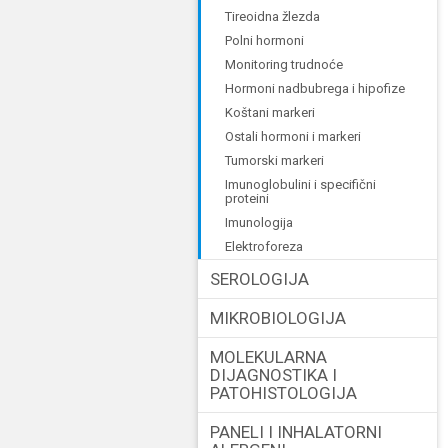
tireoidna žlezda
polni hormoni
monitoring trudnoće
hormoni nadbubrega i hipofize
koštani markeri
ostali hormoni i markeri
tumorski markeri
imunoglobulini i specifični
proteini
imunologija
elektroforeza
SEROLOGIJA
MIKROBIOLOGIJA
MOLEKULARNA
DIJAGNOSTIKA I
PATOHISTOLOGIJA
PANELI I INHALATORNI