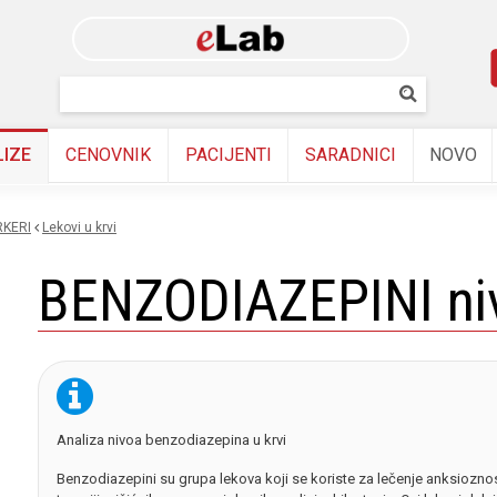
Skip to
main
content
Pretraživanj
Pretrazi
LIZE
CENOVNIK
PACIJENTI
SARADNICI
NOVO
KERI
lekovi u krvi
BENZODIAZEPINI niv
Analiza nivoa benzodiazepina u krvi
Benzodiazepini su grupa lekova koji se koriste za lečenje anksioznosti