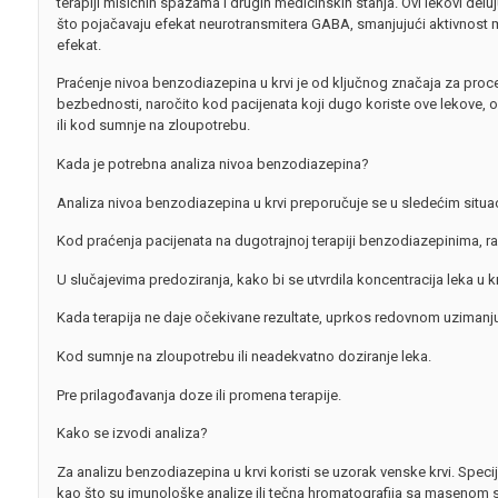
terapiji mišićnih spazama i drugih medicinskih stanja. Ovi lekovi deluj
što pojačavaju efekat neurotransmitera GABA, smanjujući aktivnost m
efekat.
Praćenje nivoa benzodiazepina u krvi je od ključnog značaja za proce
bezbednosti, naročito kod pacijenata koji dugo koriste ove lekove,
ili kod sumnje na zloupotrebu.
Kada je potrebna analiza nivoa benzodiazepina?
Analiza nivoa benzodiazepina u krvi preporučuje se u sledećim situa
Kod praćenja pacijenata na dugotrajnoj terapiji benzodiazepinima, ra
U slučajevima predoziranja, kako bi se utvrdila koncentracija leka u kr
Kada terapija ne daje očekivane rezultate, uprkos redovnom uzimanju
Kod sumnje na zloupotrebu ili neadekvatno doziranje leka.
Pre prilagođavanja doze ili promena terapije.
Kako se izvodi analiza?
Za analizu benzodiazepina u krvi koristi se uzorak venske krvi. Speci
kao što su imunološke analize ili tečna hromatografija sa masenom 