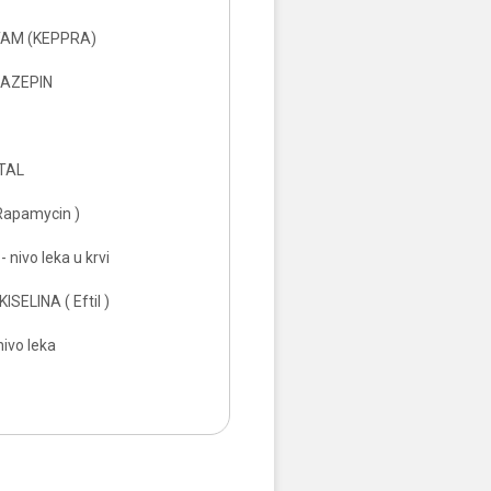
AM (KEPPRA)
AZEPIN
TAL
Rapamycin )
nivo leka u krvi
SELINA ( Eftil )
ivo leka