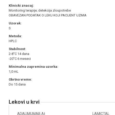
Klinicki znacaj:
Monitoring terapije; detekcija zloupotrebe
OBAVEZAN PODATAK O LEKU KOJI PACIJENT UZIMA
Uzorak:
S
Metoda:
HPLC
Stabilnost:
2-8˚C 14 dana
-20˚C 6 meseci
Minimalna zapremina uzorka:
1,0 mL
Obrtno vreme:
Do 15 dana
lekovi u krvi
ADALIMUMAB At
LAMICTAL