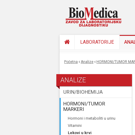
LABORATORIJE
ANA
Početna
Analize
HORMONI/TUMOR MAR
You are here
ANALIZE
URIN/BIOHEMIJA
HORMONI/TUMOR
MARKERI
hormoni i metaboliti u urinu
vitamini
lekovi u krvi