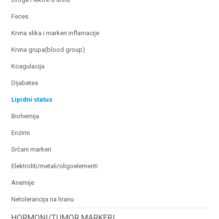
feces
krvna slika i markeri inflamacije
krvna grupa(blood group)
koagulacija
dijabetes
lipidni status
biohemija
enzimi
srčani markeri
elektroliti/metali/oligoelementi
anemije
netolerancija na hranu
HORMONI/TUMOR MARKERI