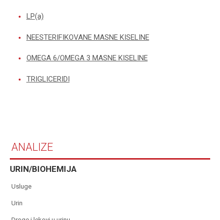
LP(a)
NEESTERIFIKOVANE MASNE KISELINE
OMEGA 6/OMEGA 3 MASNE KISELINE
TRIGLICERIDI
ANALIZE
URIN/BIOHEMIJA
usluge
urin
droge i lekovi u urinu