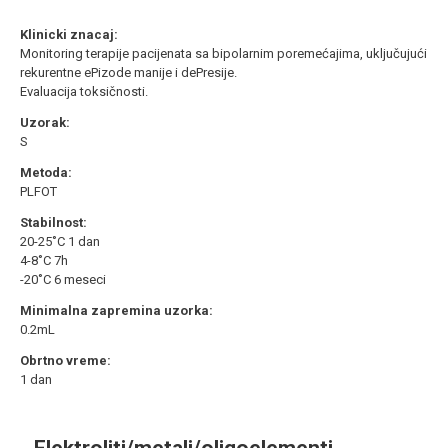
Klinicki znacaj:
Monitoring terapije pacijenata sa bipolarnim poremećajima, uključujući
rekurentne ePizode manije i dePresije.
Evaluacija toksičnosti.
Uzorak:
S
Metoda:
PLFOT
Stabilnost:
20-25˚C 1 dan
4-8˚C 7h
-20˚C 6 meseci
Minimalna zapremina uzorka:
0.2mL
Obrtno vreme:
1 dan