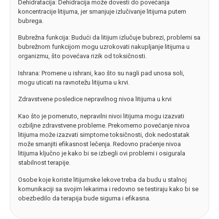
Dehidratacija: Dehidracija može dovesti do povećanja
koncentracije litijuma, jer smanjuje izlučivanje litijuma putem
bubrega.
Bubrežna funkcija: Budući da litijum izlučuje bubrezi, problemi sa
bubrežnom funkcijom mogu uzrokovati nakupljanje litijuma u
organizmu, što povećava rizik od toksičnosti.
Ishrana: Promene u ishrani, kao što su nagli pad unosa soli,
mogu uticati na ravnotežu litijuma u krvi.
Zdravstvene posledice nepravilnog nivoa litijuma u krvi
Kao što je pomenuto, nepravilni nivoi litijuma mogu izazvati
ozbiljne zdravstvene probleme. Prekomerno povećanje nivoa
litijuma može izazvati simptome toksičnosti, dok nedostatak
može smanjiti efikasnost lečenja. Redovno praćenje nivoa
litijuma ključno je kako bi se izbegli ovi problemi i osigurala
stabilnost terapije.
Osobe koje koriste litijumske lekove treba da budu u stalnoj
komunikaciji sa svojim lekarima i redovno se testiraju kako bi se
obezbedilo da terapija bude sigurna i efikasna.