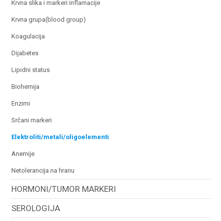
krvna slika i markeri inflamacije
krvna grupa(blood group)
koagulacija
dijabetes
lipidni status
biohemija
enzimi
srčani markeri
elektroliti/metali/oligoelementi
anemije
netolerancija na hranu
HORMONI/TUMOR MARKERI
SEROLOGIJA