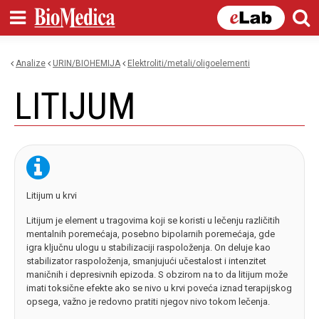
Skip to
main
content
Analize
URIN/BIOHEMIJA
elektroliti/metali/oligoelementi
You are here
LITIJUM
Litijum u krvi
Litijum je element u tragovima koji se koristi u lečenju različitih
mentalnih poremećaja, posebno bipolarnih poremećaja, gde
igra ključnu ulogu u stabilizaciji raspoloženja. On deluje kao
stabilizator raspoloženja, smanjujući učestalost i intenzitet
maničnih i depresivnih epizoda. S obzirom na to da litijum može
imati toksične efekte ako se nivo u krvi poveća iznad terapijskog
opsega, važno je redovno pratiti njegov nivo tokom lečenja.