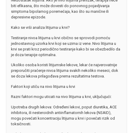
Nedostatak litijuma: Ako je nivo litijuma prenizak, terapija neće
biti efikasna, što može dovesti do ponovnog pojavljivanja
simptoma bipolarnog poremećaja, kao što su manične ili
depresivne epizode.
Kako se vrši analiza litijuma u krvi?
Testiranje nivoa litijuma u krvi obično se sprovodi pomoću
jednostavnog uzorka krvi koji se uzima iz vene. Nivo litijuma u
krvi se prati kroz periodično testiranje kako bi se obezbedilo da
je doza terapije optimalna.
Ukoliko osoba koristi litijumske lekove, lekar će najverovatnije
preporučiti praćenje nivoa litijuma svakih nekoliko meseci, dok
se doza lekova prilagođava prema rezultatima testova.
Faktori koji utiču na nivo litijuma u krvi
Razni faktori mogu uticati na nivo litijuma u krvi, uključujući:
Upotreba drugih lekova: Određeni lekovi, poput diuretika, ACE
inhibitora, ili nesteroidnih antiinflamatornih lekova (NSAID),
mogu povećati koncentraciju litijuma u krvi i povećati rizik od
toksičnosti.