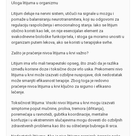
Uloga litijuma u organizmu
Litijum deluje na nervni sistem, utičući na signale u mozgu i
pomaže u balansiranju neurotransmitera, koji su odgovorni za
regulaciju raspoloženja i emocionalnog stanja. Iako se litijum
obično koristi kao lek, on nije esencijalan element za
svakodnevne biološke funkcije tela, i stoga ga moramo unositi u
organizam putem lekova, ako se koristi u terapijske svrhe.
Zašto je praćenje nivoa litijuma u krvi važno?
Litijum ima vrlo mali terapeutski opseg, što znači da je razlika
između korisne doze i toksične doze vrlo uska. Prekomerni nivo
litijuma u krvi može izazvati ozbiljne nuspojave, dok nedostatak
može smanjiti efikasnost terapije. Zbog toga je redovno
praćenje nivoa litijuma u krvi ključno za sigurno i efikasno
lečenje.
Toksičnost litijuma: Visoki nivoi litijuma u krvi mogu izazvati
simptome poput mučnine, proliva, tremora (drhtanja),
poremećaja u ravnoteži, gubitka koordinacije, mentalne
konfuzije i u ekstremnim slučajevima mogu dovesti do ozbiljnih
zdravstvenih problema kao što su oštećenje bubrega ili srca.