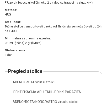
F Uzorak fecesa u količini oko 2 g ( deo sa tragovima sluzi, krvi)
Metoda:
HRG
Stabilnost:
Tečnu stolicu transportovati u roku od 1h, čvrsta se može čuvati do 24h
na + 40C
Minimalna zapremina uzorka:
0.1 mL (tečna) 2 gr (čvrsta)
Obrtno vreme:
1 dan
pregled stolice
ADENO i ROTA virus u stolici
IDENTIFIKACIJA ADULTNIH JEDINKI PARAZITA
ADENO/ROTA/NORO/ASTRO virusi u stolici