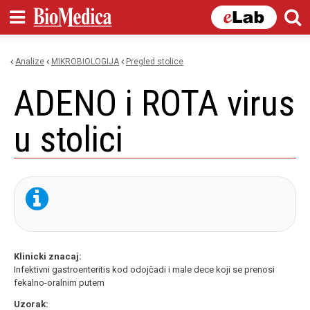
Skip to
main
content
Analize
MIKROBIOLOGIJA
pregled stolice
You are here
ADENO i ROTA virus
u stolici
Klinicki znacaj:
Infektivni gastroenteritis kod odojčadi i male dece koji se prenosi
fekalno-oralnim putem
Uzorak: