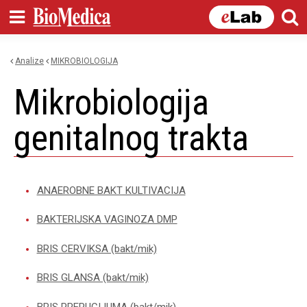
Skip to
main
content
Analize
MIKROBIOLOGIJA
You are here
mikrobiologija
genitalnog trakta
ANAEROBNE BAKT KULTIVACIJA
BAKTERIJSKA VAGINOZA DMP
BRIS CERVIKSA (bakt/mik)
BRIS GLANSA (bakt/mik)
BRIS PREPUCIJUMA (bakt/mik)