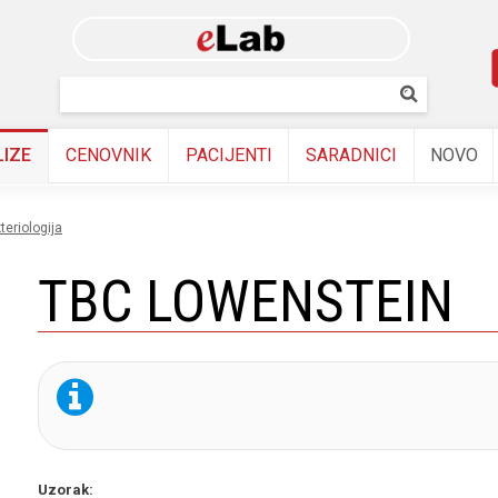
Skip to
main
content
Pretraživanj
Pretrazi
LIZE
CENOVNIK
PACIJENTI
SARADNICI
NOVO
kteriologija
TBC LOWENSTEIN
Uzorak: