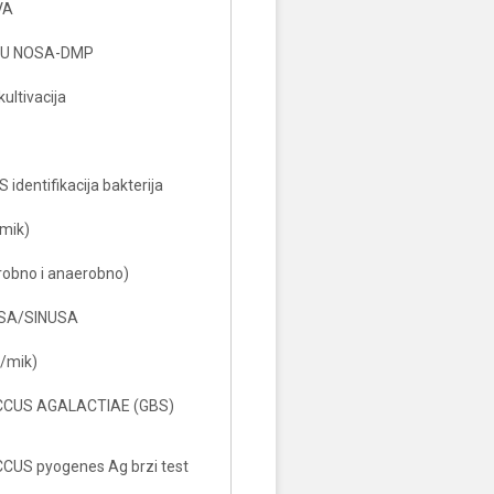
VA
SU NOSA-DMP
ltivacija
identifikacija bakterija
mik)
obno i anaerobno)
SA/SINUSA
/mik)
CUS AGALACTIAE (GBS)
US pyogenes Ag brzi test