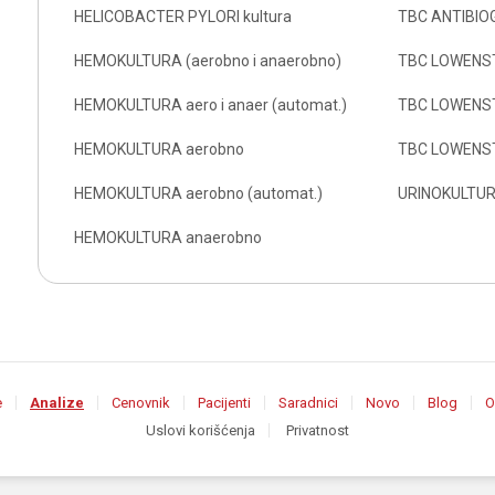
HELICOBACTER PYLORI kultura
TBC ANTIBI
HEMOKULTURA (aerobno i anaerobno)
TBC LOWENS
HEMOKULTURA aero i anaer (automat.)
TBC LOWENS
HEMOKULTURA aerobno
TBC LOWENS
HEMOKULTURA aerobno (automat.)
URINOKULTU
HEMOKULTURA anaerobno
e
Analize
Cenovnik
Pacijenti
Saradnici
Novo
Blog
O
Uslovi korišćenja
Privatnost