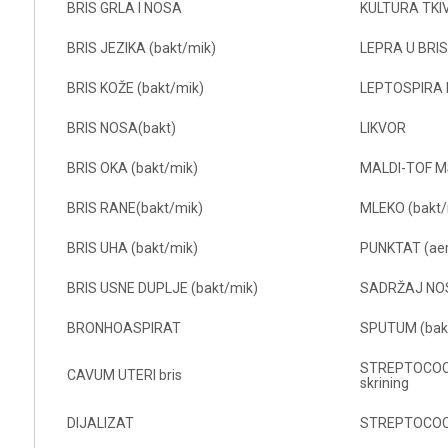
BRIS GRLA I NOSA
KULTURA TKI
BRIS JEZIKA (bakt/mik)
LEPRA U BRI
BRIS KOŽE (bakt/mik)
LEPTOSPIRA ku
BRIS NOSA(bakt)
LIKVOR
BRIS OKA (bakt/mik)
MALDI-TOF MS 
BRIS RANE(bakt/mik)
MLEKO (bakt/
BRIS UHA (bakt/mik)
PUNKTAT (aer
BRIS USNE DUPLJE (bakt/mik)
SADRŽAJ NO
BRONHOASPIRAT
SPUTUM (bak
STREPTOCOC
CAVUM UTERI bris
skrining
DIJALIZAT
STREPTOCOCC