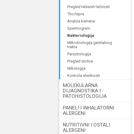
pregled telesnih tečnosti
tbc/lepra
analiza kamena
spermogram
bakteriologija
mikrobiologija genitalnog
trakta
parazitologija
pregled stolice
mikologija
kontrola sterilnosti
MOLEKULARNA
DIJAGNOSTIKA I
PATOHISTOLOGIJA
PANELI I INHALATORNI
ALERGENI
NUTRITIVNI I OSTALI
ALERGENI