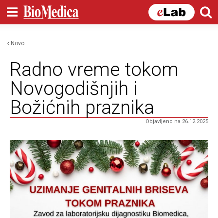
Skip to
main
content
Novo
You are here
Radno vreme tokom
Novogodišnjih i
Božićnih praznika
Objavljeno na 26.12.2025