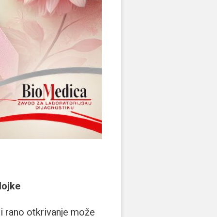
dojke
li rano otkrivanje može