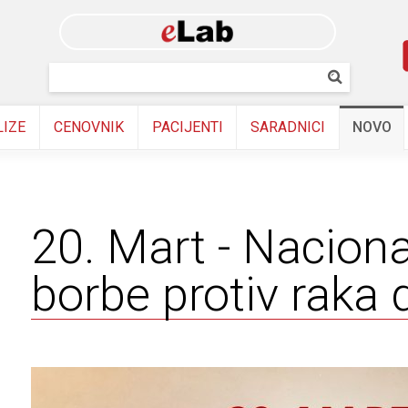
Skip to
main
content
Pretraživanj
Pretrazi
LIZE
CENOVNIK
PACIJENTI
SARADNICI
NOVO
20. Mart - Naciona
borbe protiv raka 