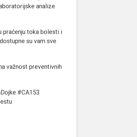
aboratorijske analize
praćenju toka bolesti i
dostupne su vam sve
na važnost preventivnih
aDojke #CA153
estu