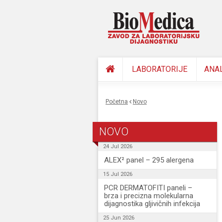
LABORATORIJE
ANA
Početna
Novo
You are here
NOVO
24 Jul 2026
ALEX² panel – 295 alergena
15 Jul 2026
PCR DERMATOFITI paneli –
brza i precizna molekularna
dijagnostika gljivičnih infekcija
25 Jun 2026