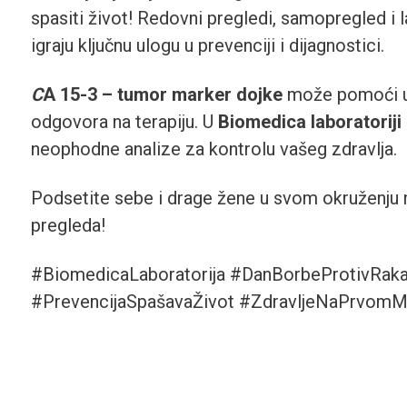
spasiti život! Redovni pregledi, samopregled i l
igraju ključnu ulogu u prevenciji i dijagnostici.
C
A 15-3 – tumor marker dojke
može pomoći u 
odgovora na terapiju. U
Biomedica laboratoriji
neophodne analize za kontrolu vašeg zdravlja.
Podsetite sebe i drage žene u svom okruženju 
pregleda!
#BiomedicaLaboratorija #DanBorbeProtivRak
#PrevencijaSpašavaŽivot #ZdravljeNaPrvomM