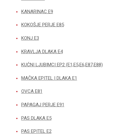
KANARINAC E9
KOKOŠJE PERJE E85
KONJ E3
KRAVLJA DLAKA E4
KUĆNI LJUBIMCI EP2 (E1,E5,E6,E87,E88)
MAČKA EPITEL I DLAKA E1
OVCA E81
PAPAGAJ PERJE E91
PAS DLAKA E5
PAS EPITEL E2