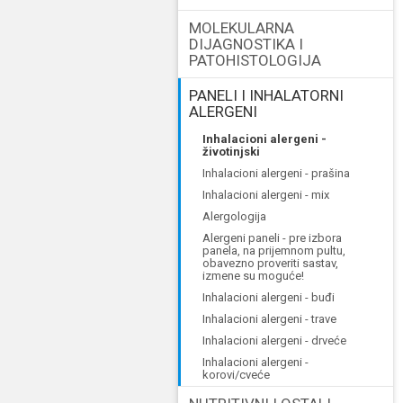
MOLEKULARNA
DIJAGNOSTIKA I
PATOHISTOLOGIJA
PANELI I INHALATORNI
ALERGENI
inhalacioni alergeni -
životinjski
inhalacioni alergeni - prašina
inhalacioni alergeni - mix
alergologija
alergeni paneli - pre izbora
panela, na prijemnom pultu,
obavezno proveriti sastav,
izmene su moguće!
inhalacioni alergeni - buđi
inhalacioni alergeni - trave
inhalacioni alergeni - drveće
inhalacioni alergeni -
korovi/cveće