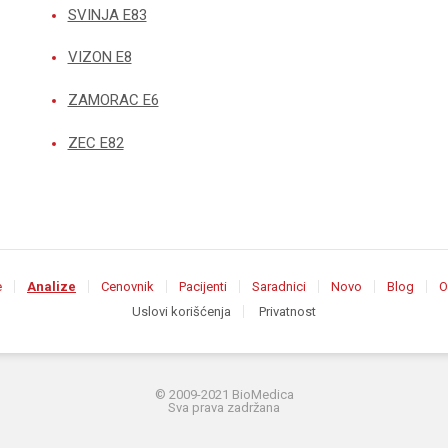
SVINJA E83
VIZON E8
ZAMORAC E6
ZEC E82
e
Analize
Cenovnik
Pacijenti
Saradnici
Novo
Blog
O
Uslovi korišćenja
Privatnost
© 2009-2021 BioMedica
Sva prava zadržana