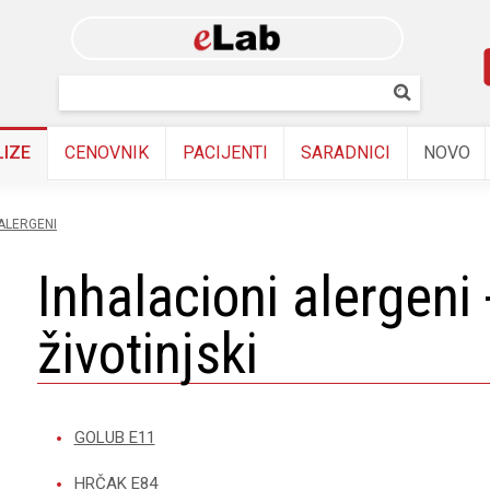
Skip to
main
content
Pretraživanj
Pretrazi
LIZE
CENOVNIK
PACIJENTI
SARADNICI
NOVO
 ALERGENI
inhalacioni alergeni -
životinjski
GOLUB E11
HRČAK E84