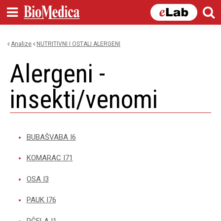
Skip to
main
content
Analize
NUTRITIVNI I OSTALI ALERGENI
You are here
alergeni -
insekti/venomi
BUBAŠVABA I6
KOMARAC I71
OSA I3
PAUK I76
PČELA I1