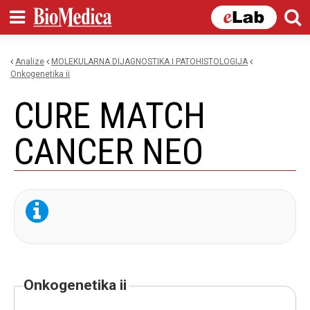
Skip to
main
content
Analize
MOLEKULARNA DIJAGNOSTIKA I PATOHISTOLOGIJA
You are here
onkogenetika ii
CURE MATCH
CANCER NEO
onkogenetika ii