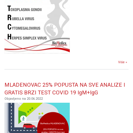
Više »
TO
T
trud
MLADENOVAC 25% POPUSTA NA SVE ANALIZE I
GRATIS BRZI TEST COVID 19 IgM+IgG
Objavljeno na 20.06.2022