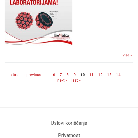
Više »
DIJ
« first
‹ previous
…
6
7
8
9
10
11
12
13
14
…
Pages
next ›
last »
Uslovi korišćenja
Privatnost