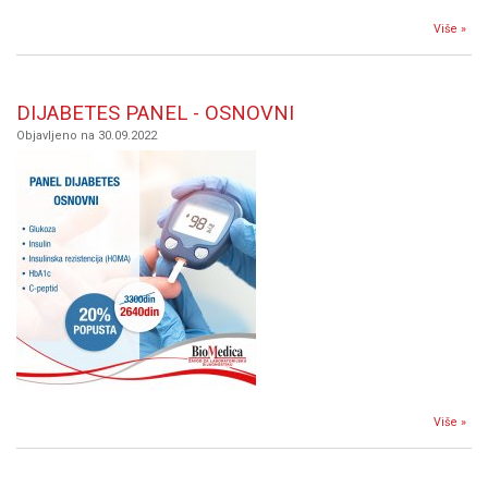
Više »
DIJ
PRO
DIJABETES PANEL - OSNOVNI
Objavljeno na 30.09.2022
Više »
DIJ
O