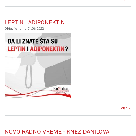
BI
PA
LEPTIN I ADIPONEKTIN
Objavljeno na 01.06.2022
Više »
ADI
NOVO RADNO VREME - KNEZ DANILOVA