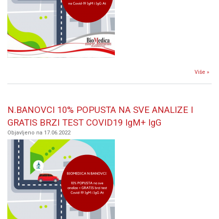
Više »
ML
25
N.BANOVCI 10% POPUSTA NA SVE ANALIZE I
G
T
GRATIS BRZI TEST COVID19 IgM+ IgG
Objavljeno na 17.06.2022