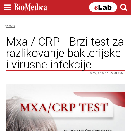
Skip to
main
content
Novo
You are here
Mxa / CRP - Brzi test za
razlikovanje bakterijske
i virusne infekcije
Objavljeno na 29.01.2026