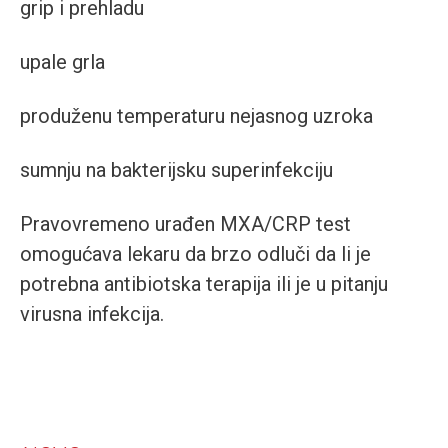
grip i prehladu
upale grla
produženu temperaturu nejasnog uzroka
sumnju na bakterijsku superinfekciju
Pravovremeno urađen MXA/CRP test
omogućava lekaru da brzo odluči da li je
potrebna antibiotska terapija ili je u pitanju
virusna infekcija.