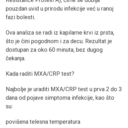
Resistance Protein A), čime se dobija
pouzdan uvid u prirodu infekcije već u ranoj
fazi bolesti.
Ova analiza se radi iz kapilarne krvi iz prsta,
što je čini pogodnom i za decu. Rezultat je
dostupan za oko 60 minuta, bez dugog
čekanja.
Kada raditi MXA/CRP test?
Najbolje je uraditi MXA/CRP test u prva 2 do 3
dana od pojave simptoma infekcije, kao što
su:
povišena telesna temperatura