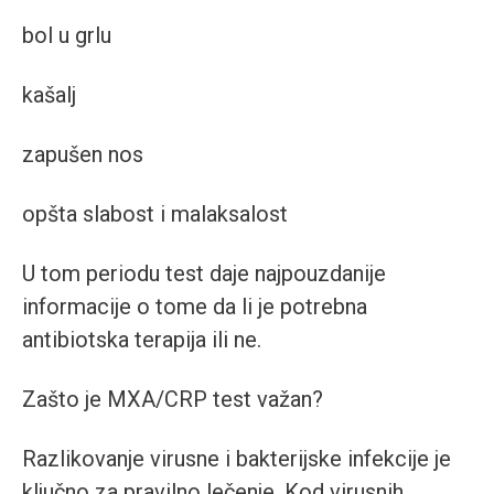
bol u grlu
kašalj
zapušen nos
opšta slabost i malaksalost
U tom periodu test daje najpouzdanije
informacije o tome da li je potrebna
antibiotska terapija ili ne.
Zašto je MXA/CRP test važan?
Razlikovanje virusne i bakterijske infekcije je
ključno za pravilno lečenje. Kod virusnih