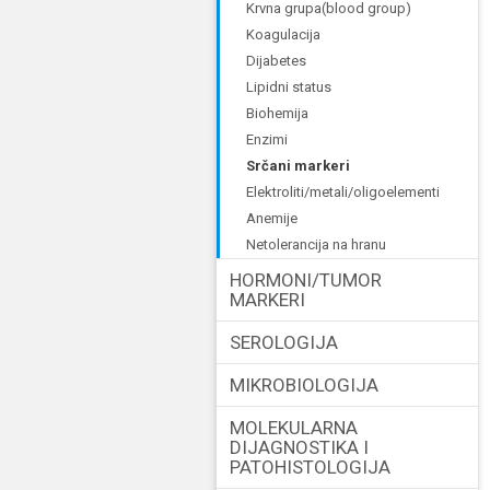
krvna grupa(blood group)
koagulacija
dijabetes
lipidni status
biohemija
enzimi
srčani markeri
elektroliti/metali/oligoelementi
anemije
netolerancija na hranu
HORMONI/TUMOR
MARKERI
SEROLOGIJA
MIKROBIOLOGIJA
MOLEKULARNA
DIJAGNOSTIKA I
PATOHISTOLOGIJA