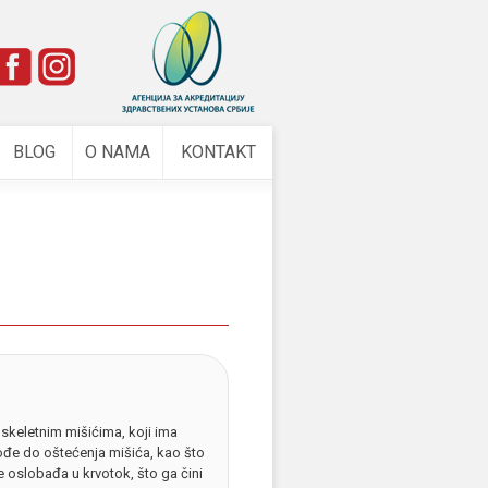
e
BLOG
O NAMA
KONTAKT
skeletnim mišićima, koji ima
dođe do oštećenja mišića, kao što
e oslobađa u krvotok, što ga čini