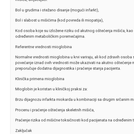
Bol u grudima i otežano disanje (mogući infarkt),
Bol i slabost u mišićima (kod povreda ili miopatija),
Kod osoba koje su izložene riziku od akutnog oštećenja mišića, kao š
određenim metaboličkim poremećajima.
Referentne vrednosti mioglobina
Normalne vrednosti mioglobina u krvi variraju, ali kod zdravih osoba
povećanje iznad ovih vrednosti može ukazivati na akutno oštećenje m
preporučuje dodatna dijagnostika i praćenje stanja pacijenta.
Klinička primena mioglobina
Mioglobin je koristan u kliničkoj praksi za:
Brzu dijagnozu infarkta miokarda u kombinaciji sa drugim srčanim m
Procenu i praćenje oštećenja skeletnih mišića,
Praćenje rizika od mišićne toksičnosti kod pacijenata na određenim 
Zaključak