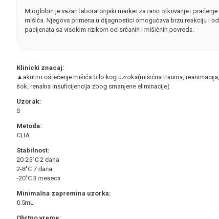
Mioglobin je važan laboratorijski marker za rano otkrivanje i praćenje
mišića. Njegova primena u dijagnostici omogućava brzu reakciju i o
pacijenata sa visokim rizikom od srčanih i mišićnih povreda.
Klinicki znacaj:
▲akutno oštećenje mišića bilo kog uzroka(mišićna trauma, reanimacija, 
šok, renalna insuficijencija zbog smanjene eliminacije)
Uzorak:
S
Metoda:
CLIA
Stabilnost:
20-25˚C 2 dana
2-8˚C 7 dana
-20˚C 3 meseca
Minimalna zapremina uzorka:
0.5mL
Obrtno vreme: