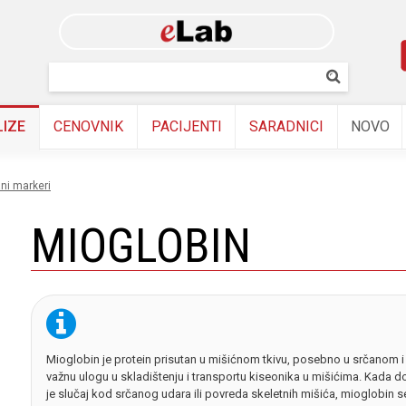
Skip to
main
content
Pretraživanj
Pretrazi
LIZE
CENOVNIK
PACIJENTI
SARADNICI
NOVO
ani markeri
MIOGLOBIN
Mioglobin je protein prisutan u mišićnom tkivu, posebno u srčanom i 
važnu ulogu u skladištenju i transportu kiseonika u mišićima. Kada 
je slučaj kod srčanog udara ili povreda skeletnih mišića, mioglobin s