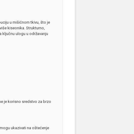
uciju u mišićnom tkivu, što je
iše kiseonika. Strukturno,
ma ključnu ulogu u održavanju
me je korisno sredstvo za brzo
 mogu ukazivati na oštećenje