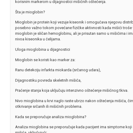
korisnim markerom u dijagnostici mišićnih oštećenja.
Šta je mioglobin?
Mioglobin je protein koji vezuje kiseonik i omogućava njegovu distrib
posebno važno tokom povećane fizičke aktivnosti kada mišići troše v
mioglobin je sličan hemoglobinu, ali je prisutan samo u mišićima i i
nivoa kiseonika u ćelijama.
Uloga mioglobina u dijagnostici
Mioglobin se koristi kao marker za:
Ranu detekciju infarkta miokarda (srčanog udara),
Dijagnostiku povreda skeletnih mišića,
Praćenje stanja koja uključuju intenzivno oštećenje mišićnog tkiva.
Nivo mioglobina u krvi naglo raste ubrzo nakon oštećenja mišića, či
otkrivanje srčanih ili mišićnih problema.
Kada se preporučuje analiza mioglobina?
Analiza mioglobina se preporučuje kada pacijent ima simptome koji
mišića, uključujući: