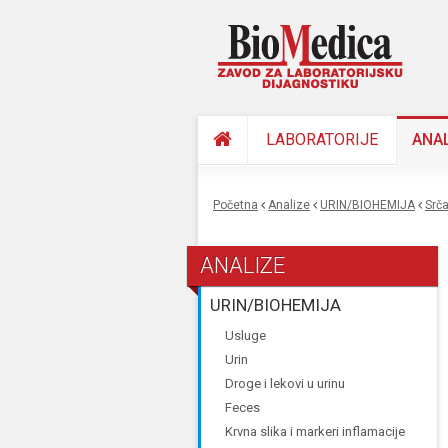
LABORATORIJE
ANA
Početna
Analize
URIN/BIOHEMIJA
srč
You are here
ANALIZE
URIN/BIOHEMIJA
usluge
urin
droge i lekovi u urinu
feces
krvna slika i markeri inflamacije