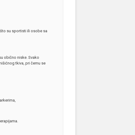
to su sportisti ili osobe sa
 su obično niske. Svako
išićnog tkiva, pri čemu se
arkerima,
terapijama.