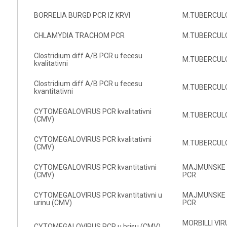
BORRELIA BURGD PCR IZ KRVI
M.TUBERCULOS
CHLAMYDIA TRACHOM PCR
M.TUBERCULOS
Clostridium diff A/B PCR u fecesu
M.TUBERCULO
kvalitativni
Clostridium diff A/B PCR u fecesu
M.TUBERCULO
kvantitativni
CYTOMEGALOVIRUS PCR kvalitativni
M.TUBERCULO
(CMV)
CYTOMEGALOVIRUS PCR kvalitativni
M.TUBERCULO
(CMV)
CYTOMEGALOVIRUS PCR kvantitativni
MAJMUNSKE B
(CMV)
PCR
CYTOMEGALOVIRUS PCR kvantitativni u
MAJMUNSKE B
urinu (CMV)
PCR
MORBILLI VIRU
CYTOMEGALOVIRUS PCR u brisu (CMV)