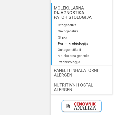
MOLEKULARNA
DIJAGNOSTIKA I
PATOHISTOLOGIJA
citogenetika
onkogenetika
qf pcr
pcr mikrobiologija
onkogenetika ii
molekularna genetika
patohistologija
PANELI I INHALATORNI
ALERGENI
NUTRITIVNI I OSTALI
ALERGENI