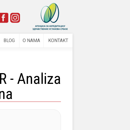
e
BLOG
O NAMA
KONTAKT
 - Analiza
pna