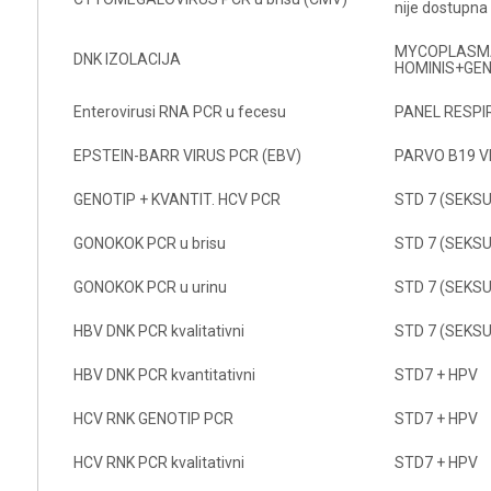
nije dostupna
MYCOPLASMA
DNK IZOLACIJA
HOMINIS+GEN
Enterovirusi RNA PCR u fecesu
PANEL RESPI
EPSTEIN-BARR VIRUS PCR (EBV)
PARVO B19 V
GENOTIP + KVANTIT. HCV PCR
STD 7 (SEKS
GONOKOK PCR u brisu
STD 7 (SEKS
GONOKOK PCR u urinu
STD 7 (SEKS
HBV DNK PCR kvalitativni
STD 7 (SEKS
HBV DNK PCR kvantitativni
STD7 + HPV
HCV RNK GENOTIP PCR
STD7 + HPV
HCV RNK PCR kvalitativni
STD7 + HPV