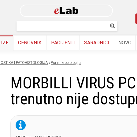
Skip to
main
content
Pretraživanj
Pretrazi
LIZE
CENOVNIK
PACIJENTI
SARADNICI
NOVO
OSTIKA I PATOHISTOLOGIJA
pcr mikrobiologija
MORBILLI VIRUS PCR
trenutno nije dostu