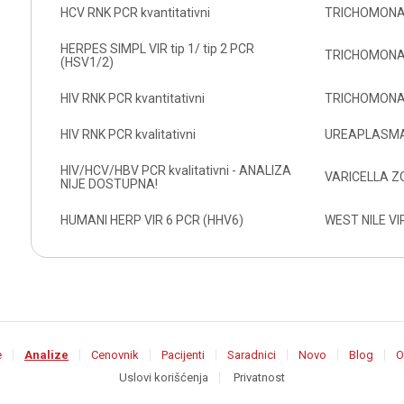
HCV RNK PCR kvantitativni
TRICHOMONAS
HERPES SIMPL VIR tip 1/ tip 2 PCR
TRICHOMONAS
(HSV1/2)
HIV RNK PCR kvantitativni
TRICHOMONAS
HIV RNK PCR kvalitativni
UREAPLASMA
HIV/HCV/HBV PCR kvalitativni - ANALIZA
VARICELLA Z
NIJE DOSTUPNA!
HUMANI HERP VIR 6 PCR (HHV6)
WEST NILE V
e
Analize
Cenovnik
Pacijenti
Saradnici
Novo
Blog
O
Uslovi korišćenja
Privatnost