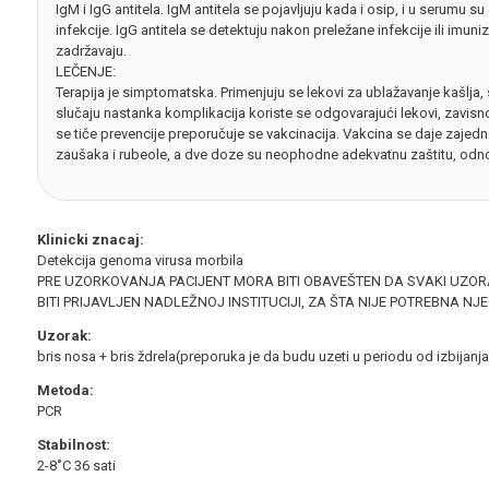
IgM i IgG antitela. IgM antitela se pojavljuju kada i osip, i u serumu 
infekcije. IgG antitela se detektuju nakon preležane infekcije ili imuni
zadržavaju.
LEČENJE:
Terapija je simptomatska. Primenjuju se lekovi za ublažavanje kašlja, 
slučaju nastanka komplikacija koriste se odgovarajući lekovi, zavis
se tiče prevencije preporučuje se vakcinacija. Vakcina se daje zajed
zaušaka i rubeole, a dve doze su neophodne adekvatnu zaštitu, odno
Klinicki znacaj:
Detekcija genoma virusa morbila
PRE UZORKOVANJA PACIJENT MORA BITI OBAVEŠTEN DA SVAKI UZOR
BITI PRIJAVLJEN NADLEŽNOJ INSTITUCIJI, ZA ŠTA NIJE POTREBNA N
Uzorak:
bris nosa + bris ždrela(preporuka je da budu uzeti u periodu od izbijan
Metoda:
PCR
Stabilnost:
2-8˚C 36 sati