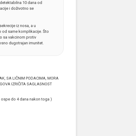
su detektabilna 10 dana od
zacije i doživotno se
sekrecije iz nosa, a u
no od same komplikacije. Što
no sa vakcinom protiv
sno dugotrajan imunitet.
AK, SA LIČNIM PODACIMA, MORA
JEGOVA IZRIČITA SAGLASNOST
ja ospe do 4 dana nakon toga )