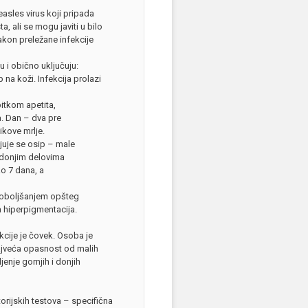
easles virus koji pripada
a, ali se mogu javiti u bilo
akon preležane infekcije
 i obično uključuju:
p na koži. Infekcija prolazi
itkom apetita,
. Dan – dva pre
ikove mrlje.
juje se osip – male
a donjim delovima
o 7 dana, a
 poboljšanjem opšteg
a hiperpigmentacija.
ekcije je čovek. Osoba je
Najveća opasnost od malih
enje gornjih i donjih
orijskih testova – specifična