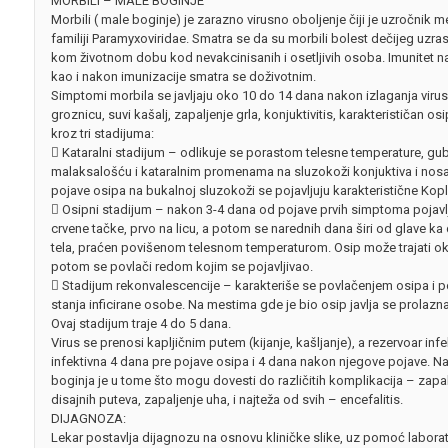
MORBILI – MALE BOGINJE
Morbili ( male boginje) je zarazno virusno oboljenje čiji je uzročnik m
familiji Paramyxoviridae. Smatra se da su morbili bolest dečijeg uzrast
kom životnom dobu kod nevakcinisanih i osetljivih osoba. Imunitet n
kao i nakon imunizacije smatra se doživotnim.
Simptomi morbila se javljaju oko 10 do 14 dana nakon izlaganja virusu
groznicu, suvi kašalj, zapaljenje grla, konjuktivitis, karakterističan osi
kroz tri stadijuma:
 Kataralni stadijum – odlikuje se porastom telesne temperature, gub
malaksalošću i kataralnim promenama na sluzokoži konjuktiva i nosa
pojave osipa na bukalnoj sluzokoži se pojavljuju karakteristične Kopl
 Osipni stadijum – nakon 3-4 dana od pojave prvih simptoma pojavl
crvene tačke, prvo na licu, a potom se narednih dana širi od glave k
tela, praćen povišenom telesnom temperaturom. Osip može trajati ok
potom se povlači redom kojim se pojavljivao.
 Stadijum rekonvalescencije – karakteriše se povlačenjem osipa i
stanja inficirane osobe. Na mestima gde je bio osip javlja se prolazn
Ovaj stadijum traje 4 do 5 dana.
Virus se prenosi kapljičnim putem (kijanje, kašljanje), a rezervoar inf
infektivna 4 dana pre pojave osipa i 4 dana nakon njegove pojave. 
boginja je u tome što mogu dovesti do različitih komplikacija – zapalj
disajnih puteva, zapaljenje uha, i najteža od svih – encefalitis.
DIJAGNOZA:
Lekar postavlja dijagnozu na osnovu kliničke slike, uz pomoć laborat